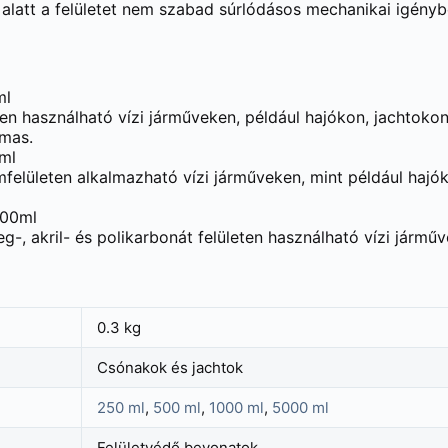
alatt a felületet nem szabad súrlódásos mechanikai igénybe
ml
ten használható vízi járműveken, például hajókon, jachtoko
lmas.
ml
mfelületen alkalmazható vízi járműveken, mint például haj
000ml
-, akril- és polikarbonát felületen használható vízi járműv
0.3 kg
Csónakok és jachtok
250 ml
,
500 ml
,
1000 ml
,
5000 ml
Felületvédő bevonatok