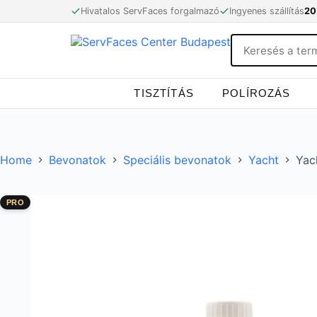
Skip
Hivatalos ServFaces forgalmazó
Ingyenes szállítás
20
to
content
TISZTÍTÁS
POLÍROZÁS
Home
Bevonatok
Speciális bevonatok
Yacht
Yac
PRO