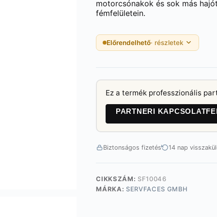
motorcsónakok és sok más hajót
fémfelületein.
Előrendelhető
· részletek
Ez a termék professzionális par
PARTNERI KAPCSOLATFE
Biztonságos fizetés
14 nap visszakü
CIKKSZÁM:
SF10046
MÁRKA:
SERVFACES GMBH