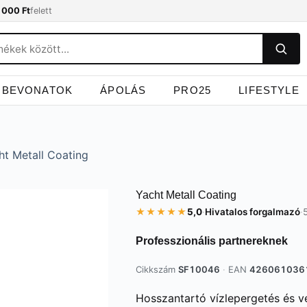
 000 Ft
felett
BEVONATOK
ÁPOLÁS
PRO25
LIFESTYLE
ht Metall Coating
Yacht Metall Coating
★★★★★
5,0
·
Hivatalos forgalmazó
·
Professzionális partnereknek
Cikkszám
SF10046
·
EAN
426061036
Hosszantartó vízlepergetés és vé