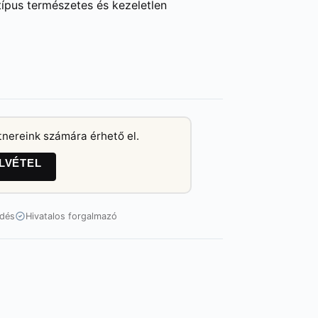
ípus természetes és kezeletlen
tnereink számára érhető el.
LVÉTEL
ldés
Hivatalos forgalmazó