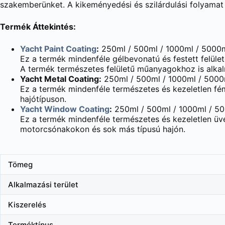
szakemberünket. A kikeményedési és szilárdulási folyamat 
Termék Áttekintés:
Yacht Paint Coating
:
250ml / 500ml / 1000ml / 5000
Ez a termék mindenféle gélbevonatú és festett felüle
A termék természetes felületű műanyagokhoz is alka
Yacht Metal Coating:
250ml / 500ml / 1000ml / 5000
Ez a termék mindenféle természetes és kezeletlen fé
hajótípuson.
Yacht Window Coating
:
250ml / 500ml / 1000ml / 5
Ez a termék mindenféle természetes és kezeletlen üveg
motorcsónakokon és sok más típusú hajón.
Tömeg
Alkalmazási terület
Kiszerelés
Terméktípus