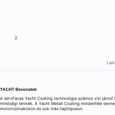
Leír
YACHT Bevonatok
A servFaces Yacht Coating technológia számos vízi jármű f
minőségi termék. A Yacht Metall Coating mindenféle termés
motorcsónakokon és sok más hajótípuson.