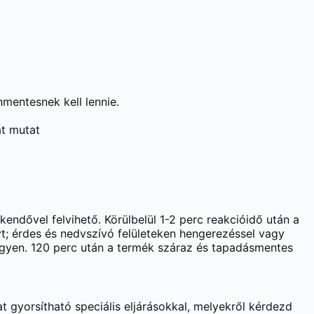
onmentesnek kell lennie.
at mutat
 kendővel felvihető. Körülbelül 1-2 perc reakcióidő után a
yt; érdes és nedvszívó felületeken hengerezéssel vagy
egyen. 120 perc után a termék száraz és tapadásmentes
t gyorsítható speciális eljárásokkal, melyekről kérdezd