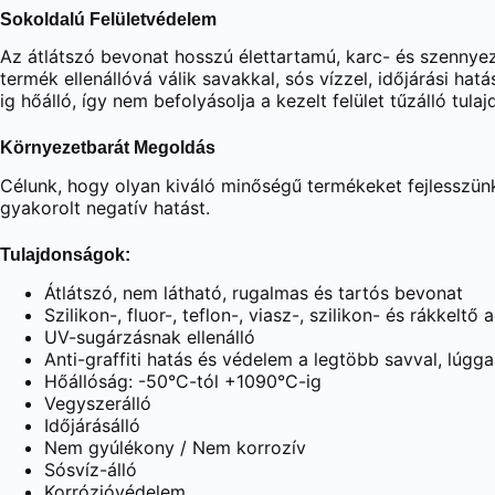
Sokoldalú Felületvédelem
Az átlátszó bevonat hosszú élettartamú, karc- és szennyez
termék ellenállóvá válik savakkal, sós vízzel, időjárási 
ig hőálló, így nem befolyásolja a kezelt felület tűzálló tulaj
Környezetbarát Megoldás
Célunk, hogy olyan kiváló minőségű termékeket fejlesszünk
gyakorolt negatív hatást.
Tulajdonságok:
Átlátszó, nem látható, rugalmas és tartós bevonat
Szilikon-, fluor-, teflon-, viasz-, szilikon- és rákkel
UV-sugárzásnak ellenálló
Anti-graffiti hatás és védelem a legtöbb savval, lúgg
Hőállóság: -50°C-tól +1090°C-ig
Vegyszerálló
Időjárásálló
Nem gyúlékony / Nem korrozív
Sósvíz-álló
Korrózióvédelem