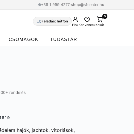
+36 1 999 4277
·
shop@sfcenter.hu
0
0
Feladás: hétfőn
Fiók
Kedvencek
Kosár
CSOMAGOK
TUDÁSTÁR
500+ rendelés
1519
delem hajók, jachtok, vitorlások,