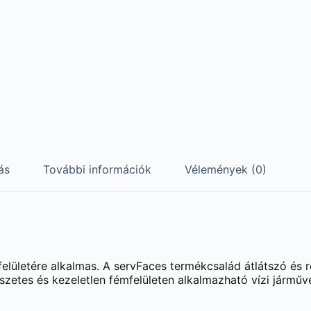
ás
További információk
Vélemények (0)
elületére alkalmas. A servFaces termékcsalád átlátszó és r
zetes és kezeletlen fémfelületen alkalmazható vízi járműve