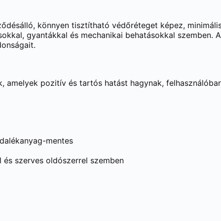
ődésálló, könnyen tisztítható védőréteget képez, minimális
hatásokkal, gyantákkal és mechanikai behatásokkal szemben.
donságait.
, amelyek pozitív és tartós hatást hagynak, felhasználóba
tő adalékanyag-mentes
al és szerves oldószerrel szemben