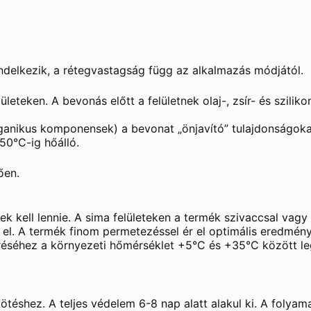
ndelkezik, a rétegvastagság függ az alkalmazás módjától.
ületeken. A bevonás előtt a felületnek olaj-, zsír- és szilik
ganikus komponensek) a bevonat „önjavító” tulajdonságok
50°C-ig hőálló.
ően.
snek kell lennie. A sima felületeken a termék szivaccsal vagy
k el. A termék finom permetezéssel ér el optimális eredmén
éréséhez a környezeti hőmérséklet +5°C és +35°C között l
éshez. A teljes védelem 6-8 nap alatt alakul ki. A folyama