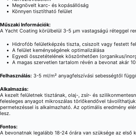
Megnövelt karc- és kopásállóság
Könnyen tisztítható felület
Műszaki Információk:
A Yacht Coating körülbelül 3-5 µm vastagságú réteggel re
Hidrofób felületképzés tiszta, csiszolt vagy festett fel
A felület keménységének optimalizálása
Egyedi összetételének köszönhetően (organikus/inor
A magas szervetlen tartalom révén a bevonat akár 10
Felhasználás:
3-5 ml/m² anyagfelszívási sebességtől függ
Alkalmazás:
A kezelt felületnek tisztának, olaj-, zsír- és szilikonmente
felesleges anyagot mikroszálas törlőkendővel távolíthatju
permetezéssel is alkalmazható. Az optimális eredmény el
lesz.
Fontos:
A bevonatnak legalább 18-24 órára van szüksége az első köt