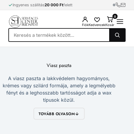
Skip
Ingyenes szállítás
20 000 Ft
felett
to
content
0
0
Fiók
Kedvencek
Kosár
Viasz paszta
A viasz paszta a lakkvédelem hagyományos,
krémes vagy szilárd formája, amely a legmélyebb
fényt és a leghosszabb tartósságot adja a wax
típusok közül.
TOVÁBB OLVASOM