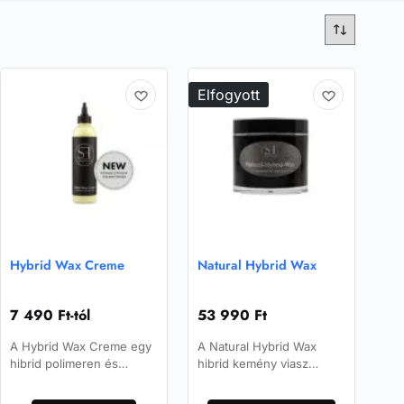
Elfogyott
Hybrid Wax Creme
Natural Hybrid Wax
7 490
Ft
-tól
53 990
Ft
A Hybrid Wax Creme egy
A Natural Hybrid Wax
hibrid polimeren és
hibrid kemény viasz
szintetikus viaszon
carnauba alapon, erős
Ennek
alapuló speciálisan
vízlepergető hatással és