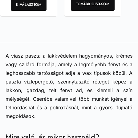
a
kifejlesztett viaszkrém
fokozott fényességgel,
TOVÁBB OLVASOM
KIVÁLASZTOM
elsősorban fényezett…
gyors…
terméknek
több
variációja
van.
A
változatok
a
termékoldalon
A viasz paszta a lakkvédelem hagyományos, krémes
választhatók
vagy szilárd formája, amely a legmélyebb fényt és a
ki
leghosszabb tartósságot adja a wax típusok közül. A
paszta vízlepergető, szennytaszító réteget képez a
lakkon, gazdag, telt fényt ad, és kiemeli a szín
mélységét. Cserébe valamivel több munkát igényel a
felhordásnál és a polírozásnál, mint a gyors, fújható
megoldások.
Mire való, és mikor használd?