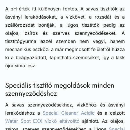
A pH-érték itt különösen fontos. A savas tisztítók az
ásványi lerakódásokat, a vízkövet, a rozsdát és a
szállórozsdát bontják, a lúgos tisztítók pedig az
olajos, zsíros és szerves szennyeződéseket. A
tisztítógyurma ezzel szemben nem vegyi, hanem
mechanikus eszköz: a már megmosott felületről húzza
ki a beágyazódott, tapintható szemcséket, így a lakk
újra sima lesz.
Speciális tisztító megoldások minden
szennyeződéshez
A savas szennyeződésekhez, vízkőhöz és ásványi
lerakódáshoz a
Special Cleaner Acidic
és a célzott
Water Spot EXX vízkő eltávolító
ajánlott. Az olajos,
zsíros, szerves szennyeződésekhez a lúgos
Special