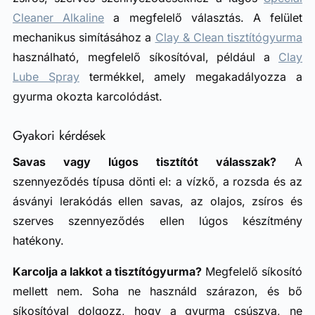
Cleaner Alkaline
a megfelelő választás. A felület
mechanikus simításához a
Clay & Clean tisztítógyurma
használható, megfelelő síkosítóval, például a
Clay
Lube Spray
termékkel, amely megakadályozza a
gyurma okozta karcolódást.
Gyakori kérdések
Savas vagy lúgos tisztítót válasszak?
A
szennyeződés típusa dönti el: a vízkő, a rozsda és az
ásványi lerakódás ellen savas, az olajos, zsíros és
szerves szennyeződés ellen lúgos készítmény
hatékony.
Karcolja a lakkot a tisztítógyurma?
Megfelelő síkosító
mellett nem. Soha ne használd szárazon, és bő
síkosítóval dolgozz, hogy a gyurma csúszva, ne