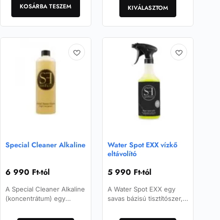
koncentrátumból készített,
KOSÁRBA TESZEM
a
sokoldalúan
KIVÁLASZTOM
azonnal használható…
felhasználható savas
terméknek
tisztítószer.
több
variációja
van.
A
változatok
a
termékoldalon
választhatók
ki
Special Cleaner Alkaline
Water Spot EXX vízkő
eltávolító
6 990
Ft
-tól
5 990
Ft
-tól
A Special Cleaner Alkaline
A Water Spot EXX egy
(koncentrátum) egy
savas bázisú tisztítószer,
hatásos és erőteljes, nagy
amely megbízhatóan oldja
Ennek
Ennek
hatékonyságú,
fel a vízköves