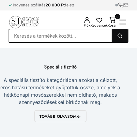
Skip
Ingyenes szállítás
20 000 Ft
felett
to
content
0
0
Fiók
Kedvencek
Kosár
Speciális tisztító
A speciális tisztító kategóriában azokat a célzott,
erős hatású termékeket gyűjtöttük össze, amelyek a
hétköznapi mosószerekkel nem oldható, makacs
szennyeződésekkel birkóznak meg.
TOVÁBB OLVASOM