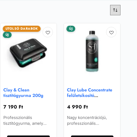
UTOLSÓ DARABOK
ÚJ
ÚJ
Clay & Clean
Clay Lube Concentrate
tisztítógyurma 200g
felületsíkosító
koncentrátum 1L
7 190
Ft
4 990
Ft
Professzionális
Nagy koncentrációjú,
tisztítógyurma, amely
professzionális
kíméletesen, mégis
felületsíkosító-
hatékonyan távolítja el a
koncentrátum