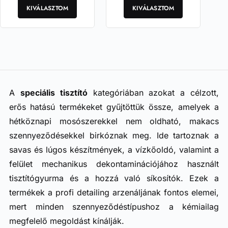
a
sokoldalúan
a
szennyeződéseket, és…
KIVÁLASZTOM
KIVÁLASZTOM
felhasználható lúgos
terméknek
terméknek
tisztítószer.
több
több
variációja
variációja
van.
van.
A
A
változatok
változatok
a
a
termékoldalon
termékoldalon
A
speciális tisztító
kategóriában azokat a célzott,
választhatók
választhatók
erős hatású termékeket gyűjtöttük össze, amelyek a
ki
ki
hétköznapi mosószerekkel nem oldható, makacs
szennyeződésekkel birkóznak meg. Ide tartoznak a
savas és lúgos készítmények, a vízkőoldó, valamint a
felület mechanikus dekontaminációjához használt
tisztítógyurma és a hozzá való síkosítók. Ezek a
termékek a profi detailing arzenáljának fontos elemei,
mert minden szennyeződéstípushoz a kémiailag
megfelelő megoldást kínálják.