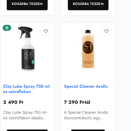
makacs, felületen
KOSÁRBA TESZEM
tisztítógyurmákhoz való
KOSÁRBA TESZEM
megtapadt
használatra.
szennyeződéseket.
ÚJ
Clay Lube Spray 750 ml-
Special Cleaner Acidic
es szóróflakon
2 490
Ft
7 290
Ft
-tól
Clay Lube Spray 750 ml-
A Special Cleaner Acidic
es szóróflakon ideális
(koncentrátum) egy
kiegészítő a Clay Lube
hatásos és erőteljes, nagy
Ennek
Concentrate
hatékonyságú,