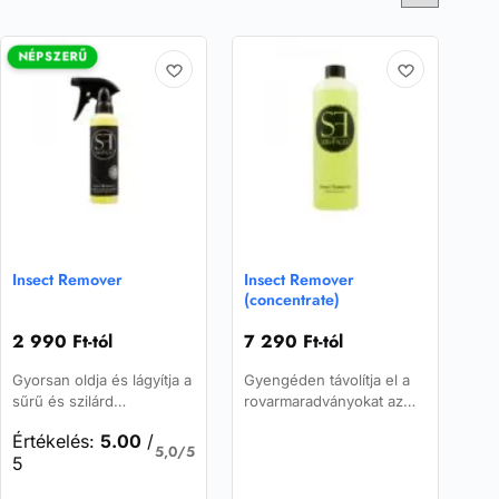
NÉPSZERŰ
Insect Remover
Insect Remover
(concentrate)
2 990
Ft
-tól
7 290
Ft
-tól
Gyorsan oldja és lágyítja a
Gyengéden távolítja el a
sűrű és szilárd
rovarmaradványokat az
rovarmaradványokat a
üveg-, festék-, króm- és
Értékelés:
5.00
/
felület károsítása nélkül.
műanyag felületekről.
5,0/5
5