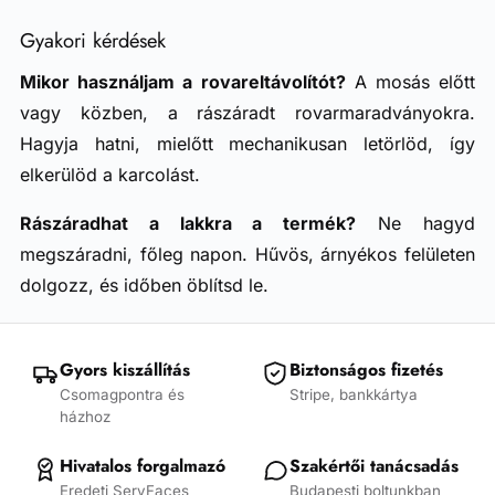
Gyakori kérdések
Mikor használjam a rovareltávolítót?
A mosás előtt
vagy közben, a rászáradt rovarmaradványokra.
Hagyja hatni, mielőtt mechanikusan letörlöd, így
elkerülöd a karcolást.
Rászáradhat a lakkra a termék?
Ne hagyd
megszáradni, főleg napon. Hűvös, árnyékos felületen
dolgozz, és időben öblítsd le.
Gyors kiszállítás
Biztonságos fizetés
Csomagpontra és
Stripe, bankkártya
házhoz
Hivatalos forgalmazó
Szakértői tanácsadás
Eredeti ServFaces
Budapesti boltunkban