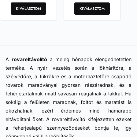
Ennek
Ennek
a
a
KIVÁLASZTOM
KIVÁLASZTOM
terméknek
terméknek
több
több
variációja
variációja
van.
van.
A
A
változatok
változatok
a
a
termékoldalon
termékoldalon
A
rovareltávolító
a meleg hónapok elengedhetetlen
választhatók
választhatók
terméke. A nyári vezetés során a lökhárítóra, a
ki
ki
szélvédőre, a tükrökre és a motorháztetőre csapódó
rovarok maradványai gyorsan rászáradnak, és a
fehérjetartalmuk miatt savasan reagálnak a lakkal. Ha
sokáig a felületen maradnak, foltot és maratást is
okozhatnak, ezért érdemes minél hamarabb
eltávolítani őket. A rovareltávolító kifejezetten ezeket
a fehérjealapú szennyeződéseket bontja le, így
könnyebbé válik a leöblítésük.