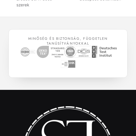
szerek
MINŐSÉG ÉS BIZTONSÁG, FÜGGETLEN
TANÚSÍTVÁNYOKKAL