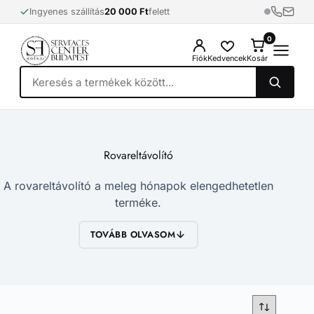
Skip
Ingyenes szállítás
20 000 Ft
felett
to
content
0
0
Fiók
Kedvencek
Kosár
Rovareltávolító
A rovareltávolító a meleg hónapok elengedhetetlen
terméke.
TOVÁBB OLVASOM