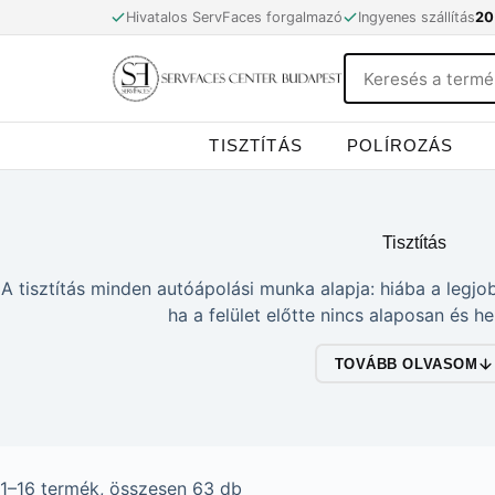
Skip
Hivatalos ServFaces forgalmazó
Ingyenes szállítás
20
to
content
TISZTÍTÁS
POLÍROZÁS
Tisztítás
A tisztítás minden autóápolási munka alapja: hiába a legj
ha a felület előtte nincs alaposan és h
TOVÁBB OLVASOM
1–16 termék, összesen 63 db