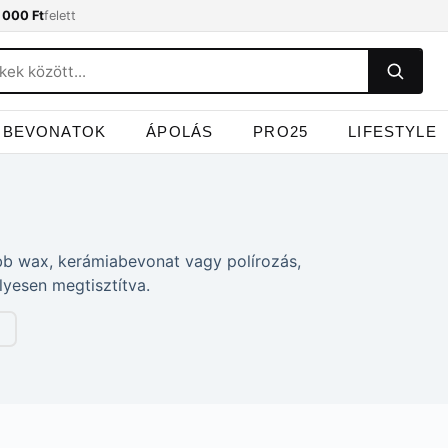
 000 Ft
felett
BEVONATOK
ÁPOLÁS
PRO25
LIFESTYLE
obb wax, kerámiabevonat vagy polírozás,
elyesen megtisztítva.