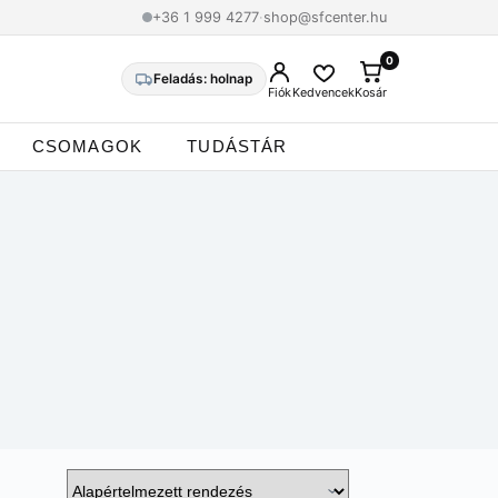
+36 1 999 4277
·
shop@sfcenter.hu
0
0
Feladás: holnap
Fiók
Kedvencek
Kosár
CSOMAGOK
TUDÁSTÁR