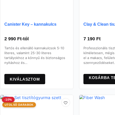
Canister Key – kannakulcs
Clay & Clean ti
2 990
Ft
-tól
7 190
Ft
Tartós és ellenálló kannakulcsok 5-10
Professzionális tis
literes, valamint 25-30 literes
kíméletesen, mégis 
tartályokhoz a könnyű és biztonságos
el a makacs, felüle
nyitáshoz és…
szennyeződéseket.
Ennek
a
KOSÁRBA T
KIVÁLASZTOM
terméknek
több
variációja
van.
-10%
A
UTOLSÓ DARABOK
változatok
a