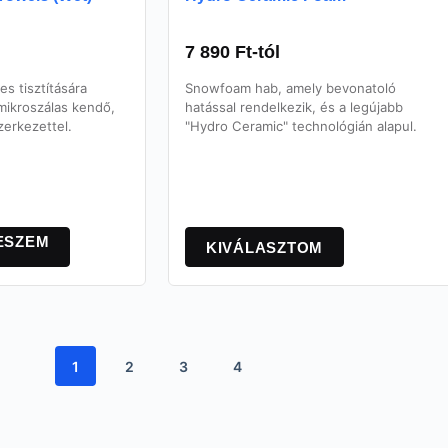
7 890
Ft
-tól
s tisztítására
Snowfoam hab, amely bevonatoló
 mikroszálas kendő,
hatással rendelkezik, és a legújabb
zerkezettel.
"Hydro Ceramic" technológián alapul.
Ennek
a
ESZEM
KIVÁLASZTOM
terméknek
több
variációja
van.
A
változatok
1
2
3
4
a
termékoldalon
választhatók
ki