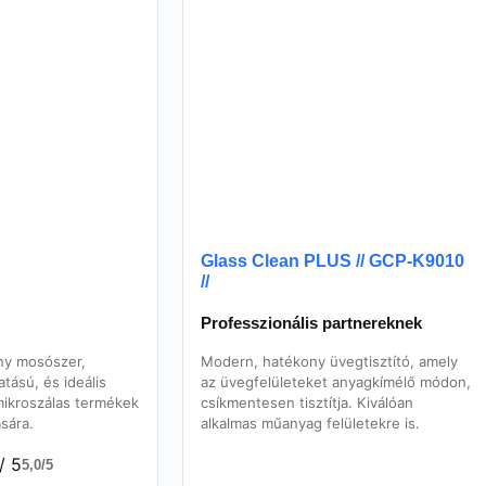
Glass Clean PLUS // GCP-K9010
//
Professzionális partnereknek
ny mosószer,
Modern, hatékony üvegtisztító, amely
tású, és ideális
az üvegfelületeket anyagkímélő módon,
ikroszálas termékek
csíkmentesen tisztítja. Kiválóan
ására.
alkalmas műanyag felületekre is.
/ 5
5,0/5