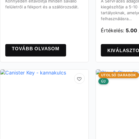
Könnyedén eltávolítja minden saválló
A ServFaces adagol
felületről a fékport és a szállórozsdát.
kiegészítője a 5-10
tartályoknak, amelye
felhasználásra…
Értékelés:
5.00
Ennek
a
TOVÁBB OLVASOM
KIVÁLASZT
terméknek
több
variációja
van.
UTOLSÓ DARABOK
A
ÚJ
változatok
a
termékoldalon
választhatók
ki