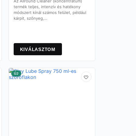
Az Allround Cleaner (koncentrátum)
termék teljes, intenzív és hatékony
módszert kínál számos felület, például
kárpit, szőnyeg,…
Ennek
a
KIVÁLASZTOM
terméknek
több
variációja
van.
ÚJ
A
változatok
a
termékoldalon
választhatók
ki