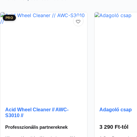
PRO
Acid Wheel Cleaner // AWC-
Adagoló csap
S3010 //
3 290
Ft
-tól
Professzionális partnereknek