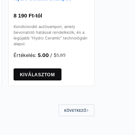
8 190
Ft
-tól
Kondicionáló autósampon, amely
bevonatoló hatással rendelkezik, és a
legújabb "Hydro Ceramic" technológián
alapul.
Értékelés:
5.00
/ 5
5,0/5
Ennek
a
KIVÁLASZTOM
terméknek
több
variációja
van.
A
változatok
KÖVETKEZŐ
a
termékoldalon
választhatók
ki