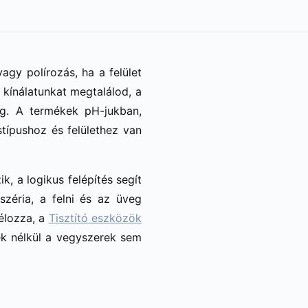
gy polírozás, ha a felület
ó kínálatunkat megtalálod, a
áig. A termékek pH-jukban,
ípushoz és felülethez van
, a logikus felépítés segít
zéria, a felni és az üveg
célozza, a
Tisztító eszközök
ek nélkül a vegyszerek sem