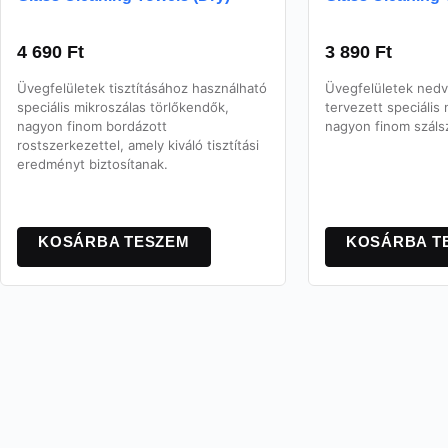
4 690
Ft
3 890
Ft
Üvegfelületek tisztításához használható
Üvegfelületek nedve
speciális mikroszálas törlőkendők,
tervezett speciális
nagyon finom bordázott
nagyon finom száls
rostszerkezettel, amely kiváló tisztítási
eredményt biztosítanak.
KOSÁRBA TESZEM
KOSÁRBA T