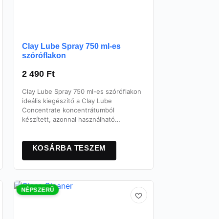
Clay Lube Spray 750 ml-es
szóróflakon
2 490
Ft
Clay Lube Spray 750 ml-es szóróflakon
ideális kiegészítő a Clay Lube
Concentrate koncentrátumból
készített, azonnal használható…
KOSÁRBA TESZEM
NÉPSZERŰ