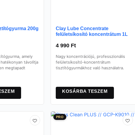
sztítógyurma 200g
Clay Lube Concentrate
felületsíkosító koncentrátum 1L
4 990
Ft
ztítógyurma, amely
Nagy koncentrációjú, professzionális
hatékonyan távolítja
felületsíkosító-koncentrátum
ten megtapadt
tisztítógyurmákhoz való használatra.
ESZEM
KOSÁRBA TESZEM
PRO