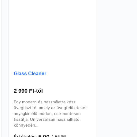
Glass Cleaner
2 990
Ft
-tól
Egy modern és használatra kész
üvegtisztító, amely az üvegfelületeket
anyagkímélő módon, csíkmentesen
tisztítja. Univerzálisan használható,
könnyedén…
Értékelés:
5.00
/ 5
5,0/5