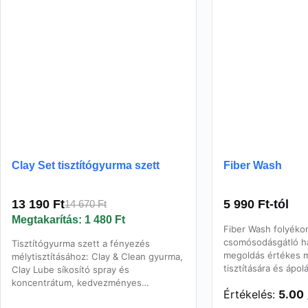
termékoldalon
választhatók
ki
Clay Set tisztítógyurma szett
Fiber Wash
13 190
Ft
5 990
Ft
-tól
14 670
Ft
Original
Current
Megtakarítás:
1 480
Ft
price
price
Fiber Wash folyéko
was:
is:
csomósodásgátló ha
Tisztítógyurma szett a fényezés
14
13
megoldás értékes m
mélytisztításához: Clay & Clean gyurma,
tisztítására és ápol
670 Ft.
190 Ft.
Clay Lube síkosító spray és
koncentrátum, kedvezményes…
Értékelés:
5.00