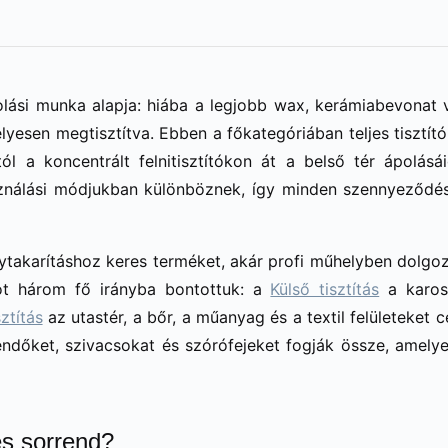
ási munka alapja: hiába a legjobb wax, kerámiabevonat va
lyesen megtisztítva. Ebben a főkategóriában teljes tisztít
l a koncentrált felnitisztítókon át a belső tér ápolás
ználási módjukban különböznek, így minden szennyeződést
ytakarításhoz keres terméket, akár profi műhelyben dolgozik
tot három fő irányba bontottuk: a
Külső tisztítás
a kaross
sztítás
az utastér, a bőr, a műanyag és a textil felületeket 
endőket, szivacsokat és szórófejeket fogják össze, amely
es sorrend?