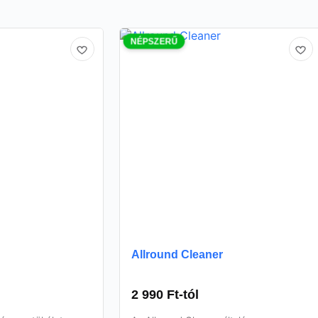
NÉPSZERŰ
Allround Cleaner
2 990
Ft
-tól