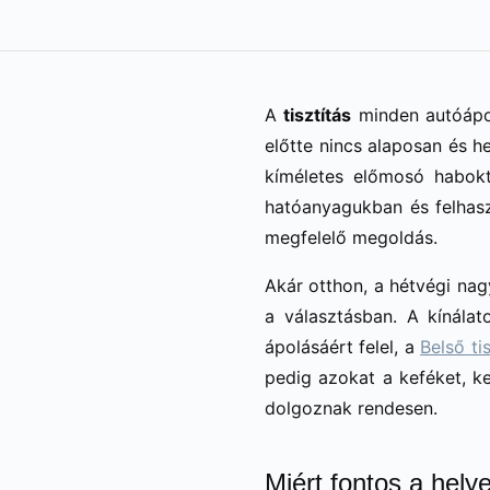
A
tisztítás
minden autóápol
előtte nincs alaposan és he
kíméletes előmosó haboktó
hatóanyagukban és felhas
megfelelő megoldás.
Akár otthon, a hétvégi nag
a választásban. A kínála
ápolásáért felel, a
Belső ti
pedig azokat a keféket, k
dolgoznak rendesen.
Miért fontos a hely