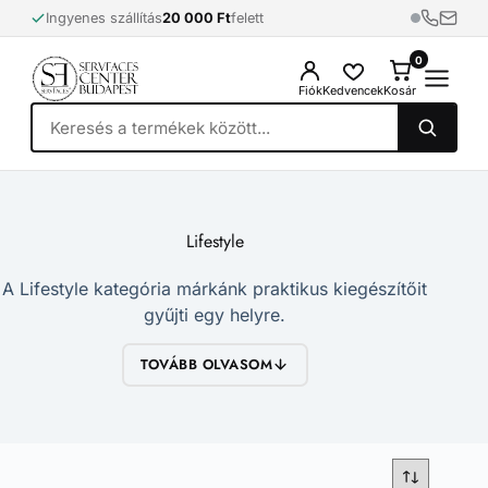
Skip
Ingyenes szállítás
20 000 Ft
felett
to
content
0
0
Fiók
Kedvencek
Kosár
Lifestyle
A Lifestyle kategória márkánk praktikus kiegészítőit
gyűjti egy helyre.
TOVÁBB OLVASOM