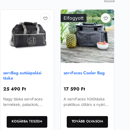
Elfogyott
servBag autóápolási
servFaces Cooler Bag
táska
25 490
Ft
17 590
Ft
Nagy táska servFaces
A servFaces hűtőtáska
termékek, palackok,
praktikus útitárs a nyári
mikroszálas törlőkendők
időszakban.
és kiegészítők tárolására
és szállítására.
KOSÁRBA TESZEM
TOVÁBB OLVASOM