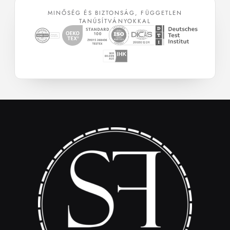
MINŐSÉG ÉS BIZTONSÁG, FÜGGETLEN
TANÚSÍTVÁNYOKKAL