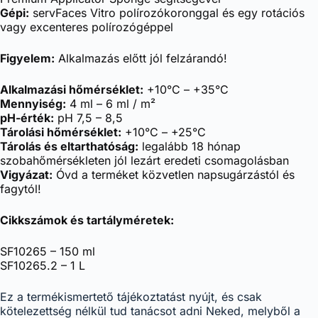
Gépi:
servFaces Vitro polírozókoronggal és egy rotációs
vagy excenteres polírozógéppel
Figyelem:
Alkalmazás előtt jól felzárandó!
Alkalmazási hőmérséklet:
+10°C – +35°C
Mennyiség:
4 ml – 6 ml / m²
pH-érték:
pH 7,5 – 8,5
Tárolási hőmérséklet:
+10°C – +25°C
Tárolás és eltarthatóság:
legalább 18 hónap
szobahőmérsékleten jól lezárt eredeti csomagolásban
Vigyázat:
Óvd a terméket közvetlen napsugárzástól és
fagytól!
Cikkszámok és tartályméretek:
SF10265 – 150 ml
SF10265.2 – 1 L
Ez a termékismertető tájékoztatást nyújt, és csak
kötelezettség nélkül tud tanácsot adni Neked, melyből a