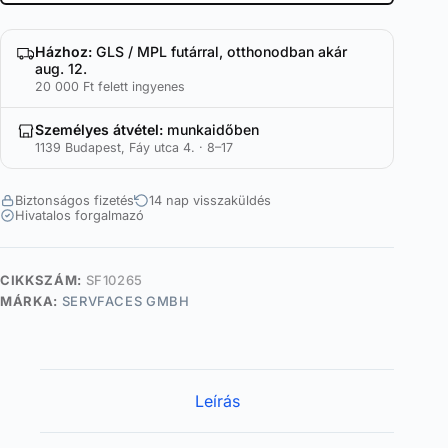
Házhoz:
GLS / MPL futárral, otthonodban akár
aug. 12.
20 000 Ft felett ingyenes
Személyes átvétel:
munkaidőben
1139 Budapest, Fáy utca 4. · 8–17
Biztonságos fizetés
14 nap visszaküldés
Hivatalos forgalmazó
CIKKSZÁM:
SF10265
MÁRKA:
SERVFACES GMBH
Leírás