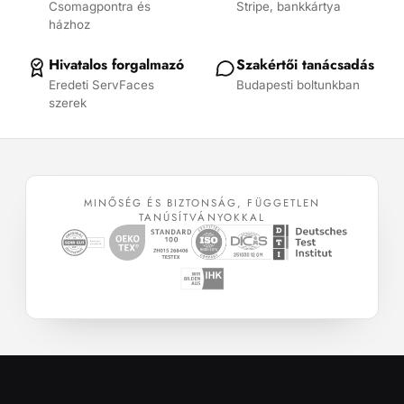
Csomagpontra és
Stripe, bankkártya
termékoldalon
házhoz
választhatók
ki
Hivatalos forgalmazó
Szakértői tanácsadás
Eredeti ServFaces
Budapesti boltunkban
szerek
MINŐSÉG ÉS BIZTONSÁG, FÜGGETLEN
TANÚSÍTVÁNYOKKAL