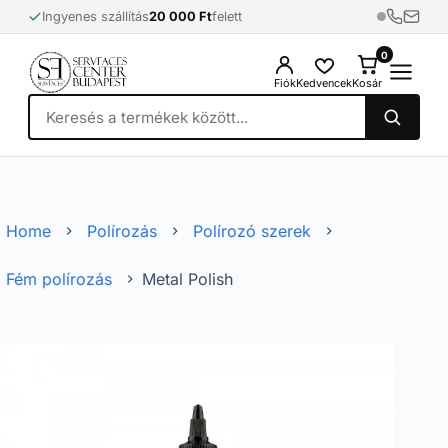
Skip
Ingyenes szállítás
20 000 Ft
felett
to
content
0
0
Fiók
Kedvencek
Kosár
Home
Polírozás
Polírozó szerek
Fém polírozás
Metal Polish