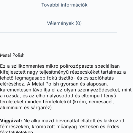
További információk
Vélemények (0)
Metal Polish
Ez a szilikonmentes mikro polírozópaszta speciálisan
kifejlesztett nagy teljesítményű részecskéket tartalmaz a
lehető legmagasabb fokú tisztító- és csiszolóhatás
eléréséhez. A Metal Polish gyorsan és alaposan,
karcmentesen távolítja el az olyan szennyeződéseket, mint
a rozsda, és az elhomályosodott és eltompult fényű
területeket minden fémfelületről (króm, nemesacél,
aluminium és sárgaréz).
Vigyázat:
Ne alkalmazd bevonattal ellátott és lakkozott
fémrészeken, krómozott műanyag részeken és érdes
fémfelületeken.