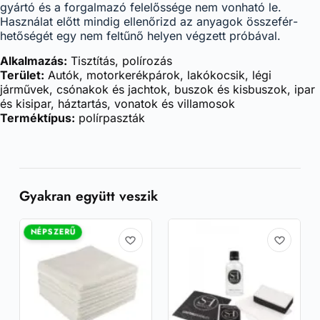
gyártó és a forgalmazó felelőssége nem vonható le.
Használat előtt mindig elle­nőrizd az anyagok összefér­
hetőségét egy nem feltűnő helyen végzett próbával.
Alkalmazás:
Tisztítás, polírozás
Terület:
Autók, motorkerékpárok, lakókocsik, légi
járművek, csónakok és jachtok, buszok és kisbuszok, ipar
és kisipar, háztartás, vonatok és villamosok
Terméktípus:
polírpaszták
Gyakran együtt veszik
NÉPSZERŰ