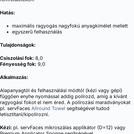
Hatás:
maximális ragyogás nagyfokú anyagkímélet mellett
egyszerű felhasználás
Tulajdonságok:
Csiszolási fok:
8,0
Fényesség fok:
9,0
Alkalmazás:
Alapanyagtól és felhasználási módtól (kézi vagy gépi)
függően enyhe nyomással addig polírozd, amíg a kívánt
ragyogási fokot el nem éred. A polírozási maradványokat
pl. servFaces
Allround Towel
segítségével tudod
letisztítani/kipolírozni.
Kézi:
pl. servFaces mikroszálas applikátor (D=12) vagy
Premium Applicator Sponge segítségével