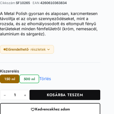
Cikkszám
SF10265
·
EAN
4260610363834
A Metal Polish gyorsan és alaposan, karcmentesen
távolítja el az olyan szennyeződéseket, mint a
rozsda, és az elhomályosodott és eltompult fényű
területeket minden fémfelületről (króm, nemesacél,
aluminium és sárgaréz).
Előrendelhető
· részletek
Kiszerelés
Törlés
150 ml
500 ml
KOSÁRBA TESZEM
Metal
Polish
mennyiség
Kedvencekhez adom