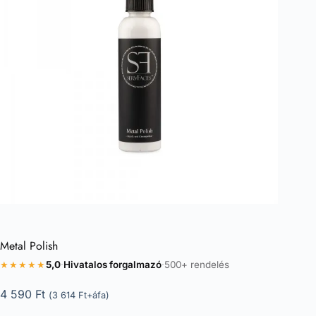
Metal Polish
★★★★★
5,0
·
Hivatalos forgalmazó
·
500+ rendelés
4 590
Ft
(
3 614
Ft
+áfa)