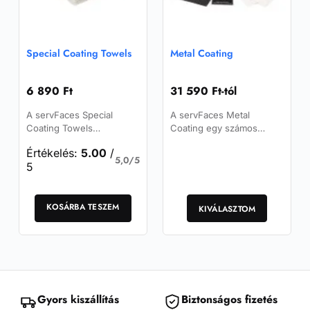
Special Coating Towels
Metal Coating
6 890
Ft
31 590
Ft
-tól
A servFaces Special
A servFaces Metal
Coating Towels
Coating egy számos
különleges bevonatú
fémfelületen alkalmazható
Értékelés:
5.00
/
rövid mikroszálas
(réz, bronz, nemesfémek,
5,0/5
5
törlőkendők, bevonatok
nemesacél stb.) átlátszó,
felhordására és tisztítási
nagykeménységű
Ennek
feladatokra.
felületvédő…
KOSÁRBA TESZEM
a
KIVÁLASZTOM
terméknek
több
variációja
van.
A
változatok
Gyors kiszállítás
Biztonságos fizetés
a