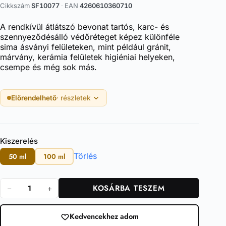
Cikkszám
SF10077
·
EAN
4260610360710
A rendkívül átlátszó bevonat tartós, karc- és
szennyeződésálló védőréteget képez különféle
sima ásványi felületeken, mint például gránit,
márvány, kerámia felületek higiéniai helyeken,
csempe és még sok más.
Előrendelhető
· részletek
Kiszerelés
Törlés
50 ml
100 ml
KOSÁRBA TESZEM
Tile
Coating
mennyiség
Kedvencekhez adom