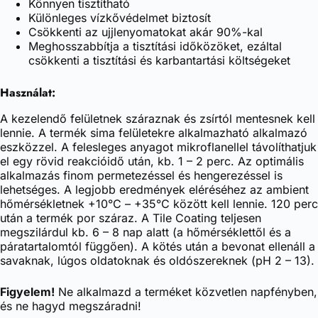
Könnyen tisztítható
Különleges vízkővédelmet biztosít
Csökkenti az ujjlenyomatokat akár 90%-kal
Meghosszabbítja a tisztítási időközöket, ezáltal
csökkenti a tisztítási és karbantartási költségeket
Használat:
A kezelendő felületnek száraznak és zsírtól mentesnek kell
lennie. A termék sima felületekre alkalmazható alkalmazó
eszközzel. A felesleges anyagot mikroflanellel távolíthatjuk
el egy rövid reakcióidő után, kb. 1 – 2 perc. Az optimális
alkalmazás finom permetezéssel és hengerezéssel is
lehetséges. A legjobb eredmények eléréséhez az ambient
hőmérsékletnek +10°C – +35°C között kell lennie. 120 perc
után a termék por száraz. A Tile Coating teljesen
megszilárdul kb. 6 – 8 nap alatt (a hőmérséklettől és a
páratartalomtól függően). A kötés után a bevonat ellenáll a
savaknak, lúgos oldatoknak és oldószereknek (pH 2 – 13).
Figyelem!
Ne alkalmazd a terméket közvetlen napfényben,
és ne hagyd megszáradni!