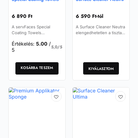
6 890
Ft
6 590
Ft
-tól
A servFaces Special
A Surface Cleaner Neutra
Coating Towels
elengedhetetlen a tiszta
különleges bevonatú
és semleges felület
Értékelés:
5.00
/
rövid mikroszálas
eléréséhez, mielőtt
5,0/5
5
törlőkendők, bevonatok
elkezdenéd a bevonatok
felhordására és tisztítási
felvitelét.
Ennek
feladatokra.
KOSÁRBA TESZEM
a
KIVÁLASZTOM
terméknek
több
variációja
van.
A
változatok
a
termékoldalon
választhatók
ki