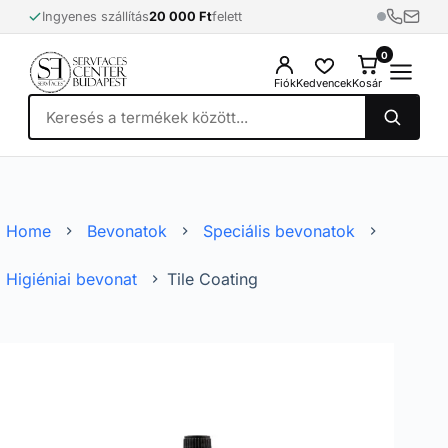
Skip
Ingyenes szállítás
20 000 Ft
felett
to
content
0
0
Fiók
Kedvencek
Kosár
Home
Bevonatok
Speciális bevonatok
Higiéniai bevonat
Tile Coating