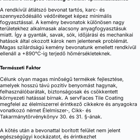
A rendkívül átlátszó bevonat tartós, karc- és
szennyeződésálló védőréteget képez minimális
fogyasztással. A kemény bevonatok különösen nagy
területekhez alkalmasak alacsony anyagfogyasztásuk
miatt. Így a gyanták, savak, sók, időjárási és mechanikai
hatások által okozott károk nem jelentenek problémát.
Magas szilárdságú kemény bevonatunk emellett rendkívül
ellenáll a +890°C-ig terjedő hőmérsékleteknek.
Természeti Faktor
Célunk olyan magas minőségű termékek fejlesztése,
amelyek hosszú távú pozitív benyomást hagynak,
felhasználóbarátak, biztonságosak és csökkentett
környezeti hatással bírnak. A servFaces Tile Coating
megfelel az élelmiszerrel érintkező cikkekre és anyagokra
vonatkozó német Élelmiszer-, Cikk- és
Takarmánytörvénykönyv 30. és 31. §-ának.
A kötés után a bevonattal borított felület nem jelent
egészségügyi kockázatot, és érintkezhet