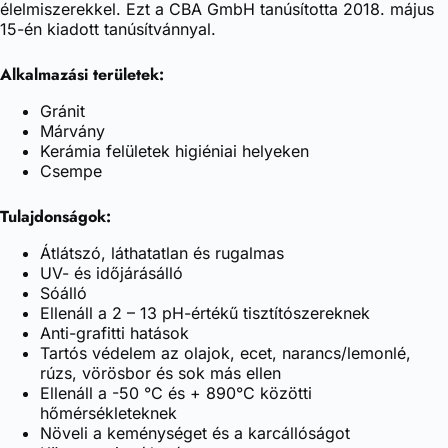
élelmiszerekkel. Ezt a CBA GmbH tanúsította 2018. május
15-én kiadott tanúsítvánnyal.
Alkalmazási területek:
Gránit
Márvány
Kerámia felületek higiéniai helyeken
Csempe
Tulajdonságok:
Átlátszó, láthatatlan és rugalmas
UV- és időjárásálló
Sóálló
Ellenáll a 2 – 13 pH-értékű tisztítószereknek
Anti-grafitti hatások
Tartós védelem az olajok, ecet, narancs/lemonlé,
rúzs, vörösbor és sok más ellen
Ellenáll a -50 °C és + 890°C közötti
hőmérsékleteknek
Növeli a keménységet és a karcállóságot