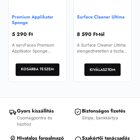
Premium Applikator
Surface Cleaner Ultima
Sponge
5 290
Ft
8 590
Ft
-tól
A servFaces Premium
A Surface Cleaner Ultima
Applikator Sponge
elengedhetetlen a tiszta
garantálja a különböző
és zsírtalan felület
Ennek
servFaces bevonatok,
eléréséhez, mielőtt
autóápolási termékek és
KOSÁRBA TESZEM
a
elkezdenéd a bevonatok
KIVÁLASZTOM
viaszok egyenletes és…
felvitelét.
terméknek
több
variációja
van.
A
változatok
Gyors kiszállítás
Biztonságos fizetés
a
Csomagpontra és
Stripe, bankkártya
termékoldalon
házhoz
választhatók
ki
Hivatalos forgalmazó
Szakértői tanácsadás