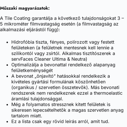
Műszaki magyarázatok:
A Tile Coating garantálja a következő tulajdonságokat 3 –
5 mikrométer filmvastagság esetén (a filmvastagság az
alkalmazási eljárástól függ):
Hidrofóbia tiszta, fényes, polírozott vagy festett
felületeken (a felületnek mentesnek kell lennie a
szilikontól vagy zsírtól. Alkalmas tisztítószerek a
servFaces Cleaner Ultima & Neutra)
Optimalizálja a bevonattal rendelkező alapanyag
felületkeménységét
A bevonat „önjavító” hatásokkal rendelkezik a
kivételes gyártási formulának köszönhetően
(organikus / szervetlen összetevők). Más bevonati
rendszerek nem rendelkeznek ezzel a thermoelastic
áramlási tulajdonsággal.
Még a folyamatos stressznek kitett felületek is
sikeresen lepecsételhetők a magas szervetlen anyag
tartalom miatt.
Ez a lista csak egy rövid leírás arról, amit tud.