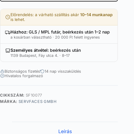
Előrendelés: a várható szállítás akár
10–14 munkanap
is lehet.
Házhoz:
GLS / MPL futár, beérkezés után 1–2 nap
a kosárban választható · 20 000 Ft felett ingyenes
Személyes átvétel:
beérkezés után
1139 Budapest, Fáy utca 4. · 8–17
Biztonságos fizetés
14 nap visszaküldés
Hivatalos forgalmazó
CIKKSZÁM:
SF10077
MÁRKA:
SERVFACES GMBH
Leírás