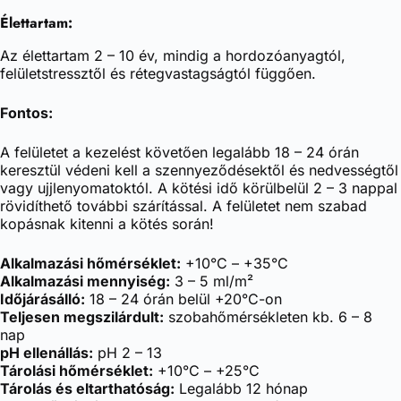
Élettartam:
Az élettartam 2 – 10 év, mindig a hordozóanyagtól,
felületstressztől és rétegvastagságtól függően.
Fontos:
A felületet a kezelést követően legalább 18 – 24 órán
keresztül védeni kell a szennyeződésektől és nedvességtől
vagy ujjlenyomatoktól. A kötési idő körülbelül 2 – 3 nappal
rövidíthető további szárítással. A felületet nem szabad
kopásnak kitenni a kötés során!
Alkalmazási hőmérséklet:
+10°C – +35°C
Alkalmazási mennyiség:
3 – 5 ml/m²
Időjárásálló:
18 – 24 órán belül +20°C-on
Teljesen megszilárdult:
szobahőmérsékleten kb. 6 – 8
nap
pH ellenállás:
pH 2 – 13
Tárolási hőmérséklet:
+10°C – +25°C
Tárolás és eltarthatóság:
Legalább 12 hónap