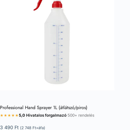
Professional Hand Sprayer 1L (átlátszó/piros)
★★★★★
5,0
·
Hivatalos forgalmazó
·
500+ rendelés
3 490
Ft
(
2 748
Ft
+áfa)