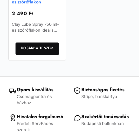
es szóróflakon
2 490
Ft
Clay Lube Spray 750 ml-
es szóróflakon ideális
kiegészítő a Clay Lube
Concentrate
koncentrátumból készített,
KOSÁRBA TESZEM
azonnal használható…
Gyors kiszállítás
Biztonságos fizetés
Csomagpontra és
Stripe, bankkártya
házhoz
Hivatalos forgalmazó
Szakértői tanácsadás
Eredeti ServFaces
Budapesti boltunkban
szerek