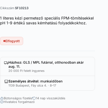
Cikkszám
SF10213
1 literes kézi permetező speciális FPM-tömítésekkel
pH 1-9 értékű savas kémhatású folyadékokhoz.
Elfogyott
Házhoz:
GLS / MPL futárral, otthonodban akár
aug. 11.
20 000 Ft felett ingyenes
Személyes átvétel:
munkaidőben
1139 Budapest, Fáy utca 4. · 8–17
Biztonságos fizetés
14 nap visszaküldés
Hivatalos forgalmazó