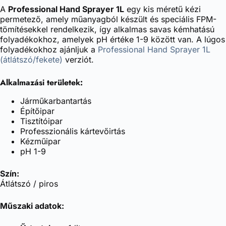
A
Professional Hand Sprayer 1L
egy kis méretű kézi
permetező, amely műanyagból készült és speciális FPM-
tömítésekkel rendelkezik, így alkalmas savas kémhatású
folyadékokhoz, amelyek pH értéke 1-9 között van. A lúgos
folyadékokhoz ajánljuk a
Professional Hand Sprayer 1L
(átlátszó/fekete)
verziót.
Alkalmazási területek:
Járműkarbantartás
Építőipar
Tisztítóipar
Professzionális kártevőirtás
Kézműipar
pH 1-9
Szín:
Átlátszó / piros
Műszaki adatok: