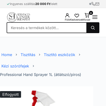
Skip
Ingyenes szállítás
20 000 Ft
felett
to
content
0
0
Fiók
Kedvencek
Kosár
Home
Tisztítás
Tisztító eszközök
Kézi szórófejek
Professional Hand Sprayer 1L (átlátszó/piros)
Elfogyott