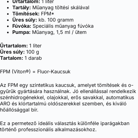
Űrtartalom:
1 liter
Tartály:
Műanyag töltési skálával
Tömítések:
FPM*
Üres súly:
kb. 100 gramm
Fúvóka:
Speciális műanyag fúvóka
Pumpa:
Műanyag, 1,5 ml / ütem
Űrtartalom:
1 liter
Üres súly:
100 g
Tartalom:
1 darab
FPM (Viton®) = Fluor-Kaucsuk
Az FPM egy szintetikus kaucsuk, amelyet tömítések és o-
gyűrűk gyártására használnak. Jó ellenállással rendelkezik
szénhidrogénekkel, olajokkal, erős savakkal, automatikus
ARO és klórtartalmú oldószerekkel szemben, és kiváló
hőállósággal bír.
Ez a permetező ideális választás különféle iparágakban
történő professzionális alkalmazásokhoz.