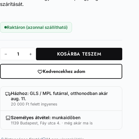
szárítását.
Raktáron (azonnal szállítható)
KOSÁRBA TESZEM
Premium
Drying
Towel
Kedvencekhez adom
mennyiség
Házhoz:
GLS / MPL futárral, otthonodban akár
aug. 11.
20 000 Ft felett ingyenes
Személyes átvétel:
munkaidőben
1139 Budapest, Fáy utca 4. · még akár ma is