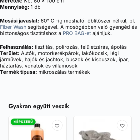
Méretek:
Kb. 60 x 100 cm
Mennyiség:
1 db
Mosási javaslat:
60° C -ig mosható, öblítőszer nélkül, pl.
Fiber Wash
segítségével. A mosógépben való gyengéd és
biztonságos tisztításhoz a
PRO BAG-et
ajánljuk.
Felhasználás:
tisztítás, polírozás, felületzárás, ápolás
Terület:
Autók, motorkerékpárok, lakókocsik, légi
járművek, hajók és jachtok, buszok és kisbuszok, ipar,
háztartás, vonatok és villamosok
Termék típusa:
mikroszálas termékek
Gyakran együtt veszik
NÉPSZERŰ