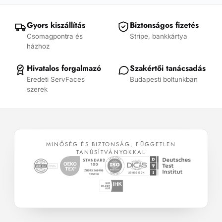
A
változatok
Gyors kiszállítás
Biztonságos fizetés
a
Csomagpontra és
Stripe, bankkártya
termékoldalon
házhoz
választhatók
ki
Hivatalos forgalmazó
Szakértői tanácsadás
Eredeti ServFaces
Budapesti boltunkban
szerek
MINŐSÉG ÉS BIZTONSÁG, FÜGGETLEN
TANÚSÍTVÁNYOKKAL