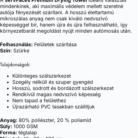
A
servFaces Premium Drying Towel
ideális választás
mindenkinek, aki maximális védelem mellett szeretné
autója fényezését szárítani. A hosszú élettartamú
mikroszálas anyag nem csak kiváló nedvszívó
képességgel bír, hanem újra és újra felhasználható, így
környezetbarát megoldást nyújt minden autómosás után.
Felhasználás:
Felületek szárítása
Szín:
Szürke
Tulajdonságok:
Különleges szálszerkezet
Szegély nélküli és szuper gyengéd
Hosszú, sodrott és bordázott szálszerkezet
Rendkívül magas nedvszívó képesség
Nem tapad a felülethez
Újrazárható PVC tasakban szállítjuk
Anyag:
80% poliészter, 20 % poliamid
Súly:
1000 GSM
Forma:
téglalap