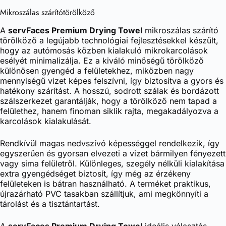
Mikroszálas szárítótörölköző
A
servFaces Premium Drying Towel
mikroszálas szárító
törölköző a legújabb technológiai fejlesztésekkel készült,
hogy az autómosás közben kialakuló mikrokarcolások
esélyét minimalizálja. Ez a kiváló minőségű törölköző
különösen gyengéd a felületekhez, miközben nagy
mennyiségű vizet képes felszívni, így biztosítva a gyors és
hatékony szárítást. A hosszú, sodrott szálak és bordázott
szálszerkezet garantálják, hogy a törölköző nem tapad a
felülethez, hanem finoman siklik rajta, megakadályozva a
karcolások kialakulását.
Rendkívül magas nedvszívó képességgel rendelkezik, így
egyszerűen és gyorsan elvezeti a vizet bármilyen fényezett
vagy sima felületről. Különleges, szegély nélküli kialakítása
extra gyengédséget biztosít, így még az érzékeny
felületeken is bátran használható. A terméket praktikus,
újrazárható PVC tasakban szállítjuk, ami megkönnyíti a
tárolást és a tisztántartást.