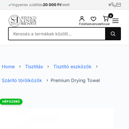
Skip
Ingyenes szállítás
20 000 Ft
felett
to
content
0
0
Fiók
Kedvencek
Kosár
Home
Tisztítás
Tisztító eszközök
Szárító törölközők
Premium Drying Towel
NÉPSZERŰ