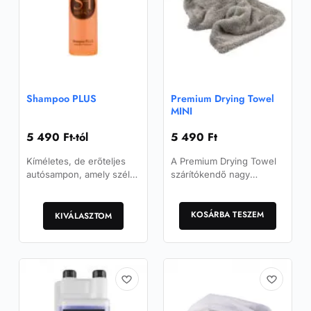
Shampoo PLUS
Premium Drying Towel
MINI
5 490
Ft
-tól
5 490
Ft
Kíméletes, de erőteljes
A Premium Drying Towel
autósampon, amely széles
szárítókendő nagy
körben alkalmazható.
mennyiségű vizet képes
Ennek
felszívni, és így biztosítja
a
a különféle felületek…
KOSÁRBA TESZEM
KIVÁLASZTOM
terméknek
több
variációja
van.
A
változatok