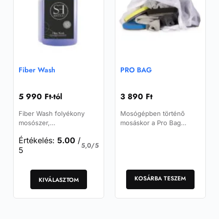
a
termékoldalon
választhatók
ki
Fiber Wash
PRO BAG
5 990
Ft
-tól
3 890
Ft
Fiber Wash folyékony
Mosógépben történő
mosószer,
mosáskor a Pro Bag
csomósodásgátló hatású,
megvédi a textíliákat,
Értékelés:
5.00
/
és ideális megoldás
például a mikroszálas
5,0/5
5
értékes mikroszálas
törlőkendőket és a
termékek tisztítására és
polírozó…
Ennek
ápolására.
a
KOSÁRBA TESZEM
KIVÁLASZTOM
terméknek
több
variációja
van.