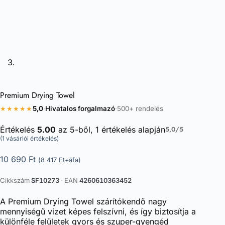
Premium Drying Towel
★★★★★
5,0
·
Hivatalos forgalmazó
·
500+ rendelés
Értékelés
5.00
az 5-ből,
1
értékelés alapján
5,0/5
(
1
vásárlói értékelés)
10 690
Ft
(
8 417
Ft
+áfa)
Cikkszám
SF10273
·
EAN
4260610363452
A Premium Drying Towel szárítókendő nagy
mennyiségű vizet képes felszívni, és így biztosítja a
különféle felületek gyors és szuper-gyengéd