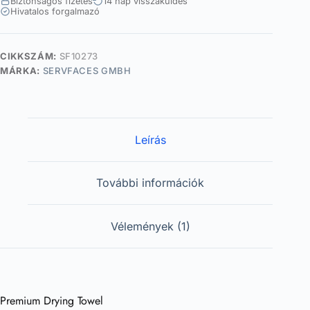
Biztonságos fizetés
14 nap visszaküldés
Hivatalos forgalmazó
CIKKSZÁM:
SF10273
MÁRKA:
SERVFACES GMBH
Leírás
További információk
Vélemények (1)
Premium Drying Towel