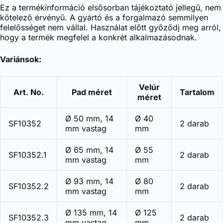
Ez a termékinformáció elsősorban tájékoztató jellegű, nem
kötelező érvényű. A gyártó és a forgalmazó semmilyen
felelősséget nem vállal. Használat előtt győződj meg arról,
hogy a termék megfelel a konkrét alkalmazásodnak.
Variánsok:
Velúr
Art. No.
Pad méret
Tartalom
méret
Ø 50 mm, 14
Ø 40
SF10352
2 darab
mm vastag
mm
Ø 65 mm, 14
Ø 55
SF10352.1
2 darab
mm vastag
mm
Ø 93 mm, 14
Ø 80
SF10352.2
2 darab
mm vastag
mm
Ø 135 mm, 14
Ø 125
SF10352.3
2 darab
mm vastag
mm