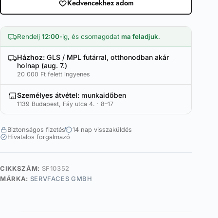
Kedvencekhez adom
/
V4
(puha)
mennyiség
Rendelj
12:00
-ig, és csomagodat
ma feladjuk
.
Házhoz:
GLS / MPL futárral, otthonodban akár
holnap (aug. 7.)
20 000 Ft felett ingyenes
Személyes átvétel:
munkaidőben
1139 Budapest, Fáy utca 4. · 8–17
Biztonságos fizetés
14 nap visszaküldés
Hivatalos forgalmazó
CIKKSZÁM:
SF10352
MÁRKA:
SERVFACES GMBH