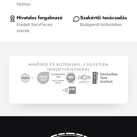
házhoz
választhatók
választhatók
ki
ki
Hivatalos forgalmazó
Szakértői tanácsadás
Eredeti ServFaces
Budapesti boltunkban
szerek
MINŐSÉG ÉS BIZTONSÁG, FÜGGETLEN
TANÚSÍTVÁNYOKKAL