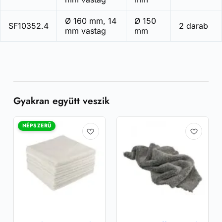
Ø 160 mm, 14
Ø 150
SF10352.4
2 darab
mm vastag
mm
Gyakran együtt veszik
NÉPSZERŰ