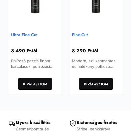
választhatók
ki
Ultra Fine Cut
Fine Cut
8 490
Ft
-tól
8 290
Ft
-tól
Polírozó paszta finom
Modern, szilikonmentes
karcolások, polírozási
és hatékony polírozó
nyomok, hologramok és
paszta, amely gyorsan
Ennek
Ennek
P6000 csiszolási
felújítja a enyhén karcos
a
maradványok
a
festékrétegeket.
KIVÁLASZTOM
KIVÁLASZTOM
eltávolítására.
terméknek
terméknek
több
több
variációja
variációja
van.
van.
A
A
változatok
változatok
Gyors kiszállítás
Biztonságos fizetés
a
a
Csomagpontra és
Stripe, bankkártya
termékoldalon
termékoldalon