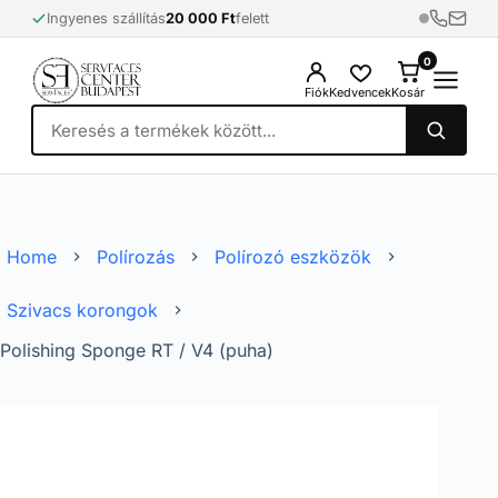
Skip
Ingyenes szállítás
20 000 Ft
felett
to
content
0
0
Fiók
Kedvencek
Kosár
Home
Polírozás
Polírozó eszközök
Szivacs korongok
Polishing Sponge RT / V4 (puha)