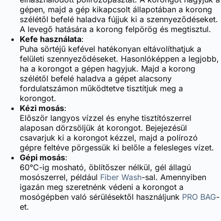
gépen, majd a gép kikapcsolt állapotában a korong
szélétől befelé haladva fújjuk ki a szennyeződéseket.
A levegő hatására a korong felpörög és megtisztul.
Kefe használata
:
Puha sörtéjű kefével hatékonyan eltávolíthatjuk a
felületi szennyeződéseket. Hasonlóképpen a legjobb,
ha a korongot a gépen hagyjuk. Majd a korong
szélétől befelé haladva a gépet alacsony
fordulatszámon működtetve tisztítjuk meg a
korongot.
Kézi mosás
:
Először langyos vízzel és enyhe tisztítószerrel
alaposan dörzsöljük át korongot. Bejejezésül
csavarjuk ki a korongot kézzel, majd a polírozó
gépre feltéve pörgessük ki belőle a felesleges vízet.
Gépi mosás
:
60°C-ig mosható, öblítőszer nélkül, gél állagú
mosószerrel, például
Fiber Wash
-sal. Amennyiben
igazán meg szeretnénk védeni a korongot a
mosógépben való sérülésektől használjunk
PRO BAG
-
et.