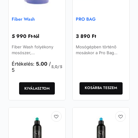
Fiber Wash
PRO BAG
5 990
Ft
-tól
3 890
Ft
Fiber Wash folyékony
Mosógépben történő
mosószer,
mosáskor a Pro Bag
csomósodásgátló hatású,
megvédi a textíliákat,
Értékelés:
5.00
/
és ideális megoldás
például a mikroszálas
5,0/5
5
értékes mikroszálas
törlőkendőket és a
termékek tisztítására és
polírozó…
Ennek
ápolására.
a
KOSÁRBA TESZEM
KIVÁLASZTOM
terméknek
több
variációja
van.
A
változatok
a
termékoldalon