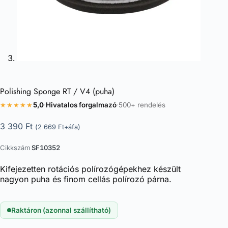
Polishing Sponge RT / V4 (puha)
★★★★★
5,0
·
Hivatalos forgalmazó
·
500+ rendelés
3 390
Ft
(
2 669
Ft
+áfa)
Cikkszám
SF10352
Kifejezetten rotációs polírozógépekhez készült
nagyon puha és finom cellás polírozó párna.
Raktáron (azonnal szállítható)