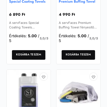
Special Coating Towels
Premium Buffing Towel
6 890
Ft
4 990
Ft
A servFaces Special
A servFaces Premium
Coating Towels
Buffing Towel fényesítő
különleges bevonatú
kendő egy hosszúszálú
Értékelés:
5.00
/
Értékelés:
5.00
/
rövid mikroszálas
vastag mikroszálas kendő
5,0/5
5,0/5
5
5
törlőkendők, bevonatok
sokoldalú, kiváló
felhordására és tisztítási
minőségű használatra.
feladatokra.
KOSÁRBA TESZEM
KOSÁRBA TESZEM