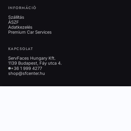
INFORMÁCIÓ
Szállítás
ÁSZF
Adatkezelés
Premium Car Services
KAPCSOLAT
ServFaces Hungary Kft.
1139 Budapest, Fáy utca 4.
+36 1 999 4277
shop@sfcenter.hu
NYITVATARTÁS
×
Kosár
Az üzlet zárva van
Jelenleg üres a bevásárlókosár.
Következő nyitás: 08:00
VÁSÁRLÁS FOLYTATÁSA