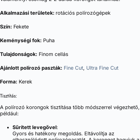
Alkalmazási területek:
rotációs polírozógépek
Szín:
Fekete
Keménységi fok:
Puha
Tulajdonságok:
Finom cellás
Ajánlott polírozó paszták:
Fine Cut
,
Ultra Fine Cut
Forma:
Kerek
Tisztítás:
A polírozó korongok tisztítása több módszerrel végezhető,
például:
Sűrített levegővel
:
Gyors és hatékony megoldás. Eltávolítja az
elhasználódott polírozópasztát. A korongot hagyjuk a