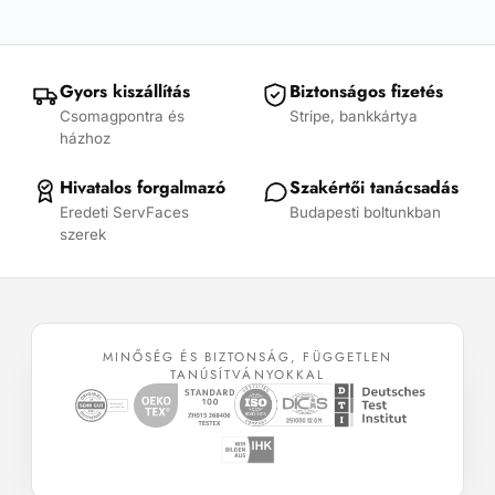
variációja
variációja
van.
van.
A
A
változatok
változatok
Gyors kiszállítás
Biztonságos fizetés
a
a
Csomagpontra és
Stripe, bankkártya
termékoldalon
termékoldalon
házhoz
választhatók
választhatók
ki
ki
Hivatalos forgalmazó
Szakértői tanácsadás
Eredeti ServFaces
Budapesti boltunkban
szerek
MINŐSÉG ÉS BIZTONSÁG, FÜGGETLEN
TANÚSÍTVÁNYOKKAL