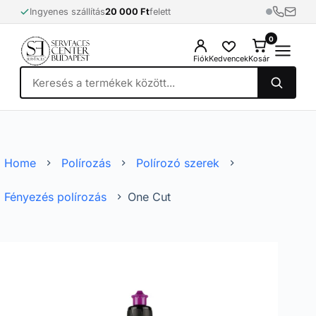
Skip
Ingyenes szállítás
20 000 Ft
felett
to
content
0
0
Fiók
Kedvencek
Kosár
Home
Polírozás
Polírozó szerek
Fényezés polírozás
One Cut