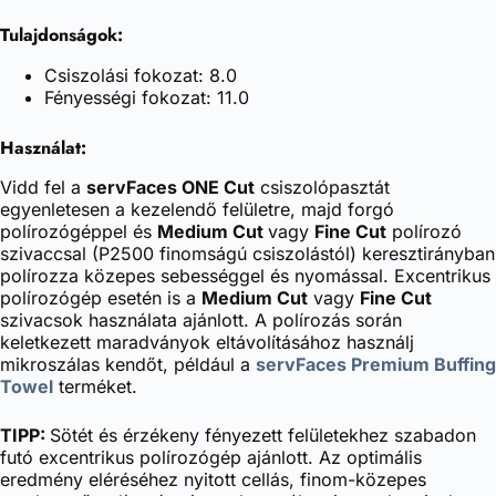
Tulajdonságok:
Csiszolási fokozat: 8.0
Fényességi fokozat: 11.0
Használat:
Vidd fel a
servFaces ONE Cut
csiszolópasztát
egyenletesen a kezelendő felületre, majd forgó
polírozógéppel és
Medium Cut
vagy
Fine Cut
polírozó
szivaccsal (P2500 finomságú csiszolástól) keresztirányban
polírozza közepes sebességgel és nyomással. Excentrikus
polírozógép esetén is a
Medium Cut
vagy
Fine Cut
szivacsok használata ajánlott. A polírozás során
keletkezett maradványok eltávolításához használj
mikroszálas kendőt, például a
servFaces Premium Buffing
Towel
terméket.
TIPP:
Sötét és érzékeny fényezett felületekhez szabadon
futó excentrikus polírozógép ajánlott. Az optimális
eredmény eléréséhez nyitott cellás, finom-közepes