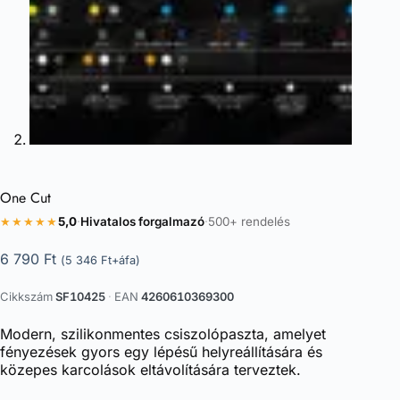
One Cut
★★★★★
5,0
·
Hivatalos forgalmazó
·
500+ rendelés
6 790
Ft
(
5 346
Ft
+áfa)
Cikkszám
SF10425
·
EAN
4260610369300
Modern, szilikonmentes csiszolópaszta, amelyet
fényezések gyors egy lépésű helyreállítására és
közepes karcolások eltávolítására terveztek.