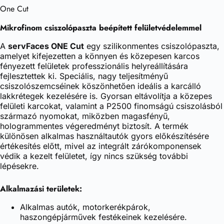
One Cut
Mikrofinom csiszolópaszta beépített felületvédelemmel
A
servFaces ONE Cut
egy szilikonmentes csiszolópaszta,
amelyet kifejezetten a könnyen és közepesen karcos
fényezett felületek professzionális helyreállítására
fejlesztettek ki. Speciális, nagy teljesítményű
csiszolószemcséinek köszönhetően ideális a karcálló
lakkrétegek kezelésére is. Gyorsan eltávolítja a közepes
felületi karcokat, valamint a P2500 finomságú csiszolásból
származó nyomokat, miközben magasfényű,
hologrammentes végeredményt biztosít. A termék
különösen alkalmas használtautók gyors előkészítésére
értékesítés előtt, mivel az integrált zárókomponensek
védik a kezelt felületet, így nincs szükség további
lépésekre.
Alkalmazási területek:
Alkalmas autók, motorkerékpárok,
haszongépjárművek festékeinek kezelésére.