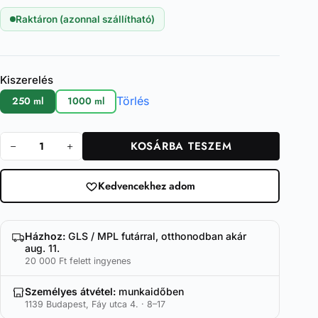
Raktáron (azonnal szállítható)
Kiszerelés
Törlés
250 ml
1000 ml
KOSÁRBA TESZEM
One
Cut
mennyiség
Kedvencekhez adom
Házhoz:
GLS / MPL futárral, otthonodban akár
aug. 11.
20 000 Ft felett ingyenes
Személyes átvétel:
munkaidőben
1139 Budapest, Fáy utca 4. · 8–17