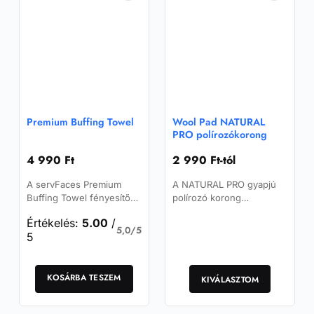
Premium Buffing Towel
Wool Pad NATURAL
PRO polírozókorong
4 990
Ft
2 990
Ft
-tól
A servFaces Premium
A NATURAL PRO gyapjú
Buffing Towel fényesítő
polírozó korong
kendő egy hosszúszálú
excenteres (orbitális) és
Értékelés:
5.00
/
vastag mikroszálas kendő
rotációs
5,0/5
5
sokoldalú, kiváló
polírozógépekhez mély
minőségű használatra.
karcok, erős oxidáció és…
Ennek
KOSÁRBA TESZEM
a
KIVÁLASZTOM
terméknek
több