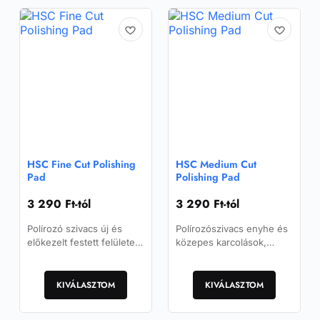
variációja
van.
A
változatok
a
termékoldalon
választhatók
ki
HSC Fine Cut Polishing
HSC Medium Cut
Pad
Polishing Pad
3 290
Ft
-tól
3 290
Ft
-tól
Polírozó szivacs új és
Polírozószivacs enyhe és
előkezelt festett felületek
közepes karcolások,
fényesítő/befejező
valamint lakkhibák
Ennek
Ennek
munkálataihoz. Nagyon
eltávolítására enyhén
a
szép felületet és magas
a
időjárásnak kitett vagy új
KIVÁLASZTOM
KIVÁLASZTOM
fényű eredményt…
fényezett felületeken.
terméknek
terméknek
több
több