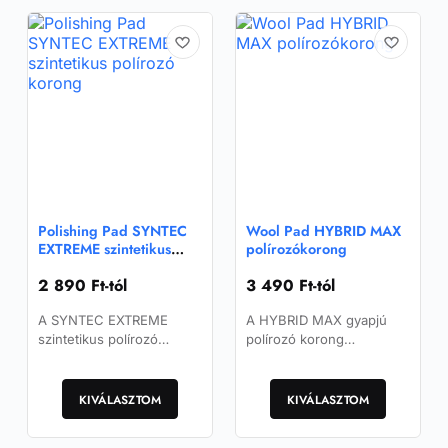
variációja
variációja
van.
van.
A
A
változatok
változatok
a
a
termékoldalon
termékoldalon
választhatók
választhatók
ki
ki
Polishing Pad SYNTEC
Wool Pad HYBRID MAX
EXTREME szintetikus
polírozókorong
polírozó korong
2 890
Ft
-tól
3 490
Ft
-tól
A SYNTEC EXTREME
A HYBRID MAX gyapjú
szintetikus polírozó
polírozó korong
korong kifejezetten mély
kifejezetten excenteres
Ennek
Ennek
karcok, erős oxidáció és
(orbitális)
a
súlyos lakksérülések
a
polírozógépekhez, mély
KIVÁLASZTOM
KIVÁLASZTOM
eltávolítására.
karcok, erős oxidáció és
terméknek
terméknek
súlyos…
több
több