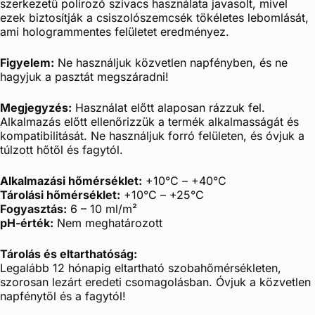
szerkezetű polírozó szivacs használata javasolt, mivel
ezek biztosítják a csiszolószemcsék tökéletes lebomlását,
ami hologrammentes felületet eredményez.
Figyelem:
Ne használjuk közvetlen napfényben, és ne
hagyjuk a pasztát megszáradni!
Megjegyzés:
Használat előtt alaposan rázzuk fel.
Alkalmazás előtt ellenőrizzük a termék alkalmasságát és
kompatibilitását. Ne használjuk forró felületen, és óvjuk a
túlzott hőtől és fagytól.
Alkalmazási hőmérséklet:
+10°C – +40°C
Tárolási hőmérséklet:
+10°C – +25°C
Fogyasztás:
6 – 10 ml/m²
pH-érték:
Nem meghatározott
Tárolás és eltarthatóság:
Legalább 12 hónapig eltartható szobahőmérsékleten,
szorosan lezárt eredeti csomagolásban. Óvjuk a közvetlen
napfénytől és a fagytól!