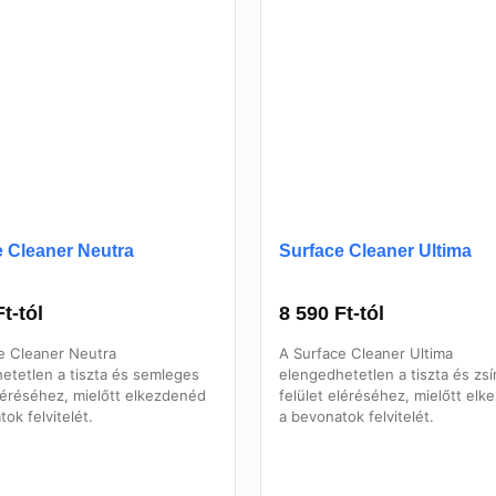
e Cleaner Neutra
Surface Cleaner Ultima
Ft
-tól
8 590
Ft
-tól
e Cleaner Neutra
A Surface Cleaner Ultima
etetlen a tiszta és semleges
elengedhetetlen a tiszta és zsí
eléréséhez, mielőtt elkezdenéd
felület eléréséhez, mielőtt el
ok felvitelét.
a bevonatok felvitelét.