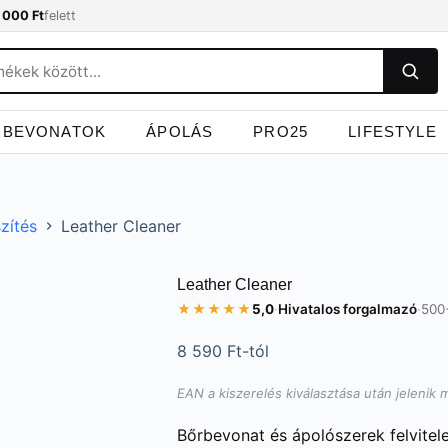
 000 Ft
felett
BEVONATOK
ÁPOLÁS
PRO25
LIFESTYLE
zítés
Leather Cleaner
Leather Cleaner
★★★★★
5,0
·
Hivatalos forgalmazó
·
500
8 590
Ft
-tól
EAN a kiszerelés kiválasztása után jelenik 
Bőrbevonat és ápolószerek felvitele 