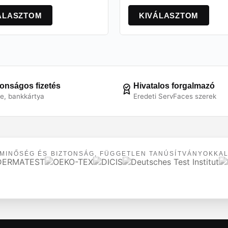
Ennek
a
ÁLASZTOM
KIVÁLASZTOM
k
terméknek
több
a
variációja
van.
A
k
változatok
a
tonságos fizetés
Hivatalos forgalmazó
dalon
termékoldalon
pe, bankkártya
Eredeti ServFaces szerek
tók
választhatók
ki
MINŐSÉG ÉS BIZTONSÁG, FÜGGETLEN TANÚSÍTVÁNYOKKA