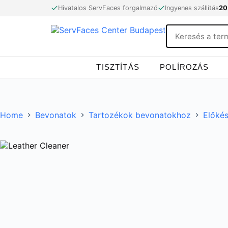
Skip
Hivatalos ServFaces forgalmazó
Ingyenes szállítás
20
to
content
TISZTÍTÁS
POLÍROZÁS
Home
Bevonatok
Tartozékok bevonatokhoz
Előkés