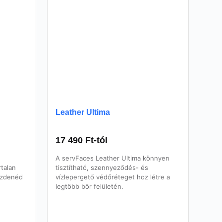
Leather Ultima
17 490
Ft
-tól
A servFaces Leather Ultima könnyen
rtalan
tisztítható, szennyeződés- és
kezdenéd
vízlepergető védőréteget hoz létre a
legtöbb bőr felületén.