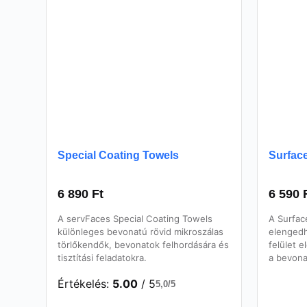
Special Coating Towels
Surfac
6 890
Ft
6 590
A servFaces Special Coating Towels
A Surfac
különleges bevonatú rövid mikroszálas
elengedh
törlőkendők, bevonatok felhordására és
felület 
tisztítási feladatokra.
a bevonat
Értékelés:
5.00
/ 5
5,0/5