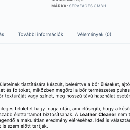
MÁRKA:
SERVFACES GMBH
ás
További információk
Vélemények (0)
ületeinek tisztítására készült, beleértve a bőr üléseket, aj
eket és foltokat, miközben megőrzi a bőr természetes puhas
bőr textúráját vagy színét, még hosszú távú használat eseté
mleges felületet hagy maga után, ami elősegíti, hogy a késő
szabb élettartamot biztosítsanak. A
Leather Cleaner
nem ta
elegendő a makulátlan eredmény eléréséhez. Ideális választ
is szem előtt tartják.