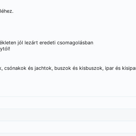
léhez.
leten jól lezárt eredeti csomagolásban
ytól!
, csónakok és jachtok, buszok és kisbuszok, ipar és kisipa