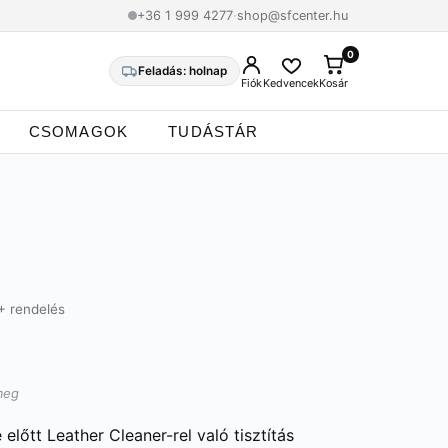
+36 1 999 4277
·
shop@sfcenter.hu
0
0
Feladás: holnap
Fiók
Kedvencek
Kosár
CSOMAGOK
TUDÁSTÁR
+ rendelés
meg
előtt Leather Cleaner-rel való tisztítás