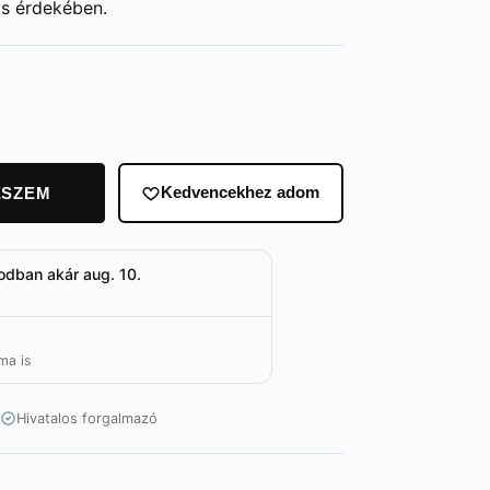
ás érdekében.
ESZEM
Kedvencekhez adom
odban akár aug. 10.
ma is
Hivatalos forgalmazó