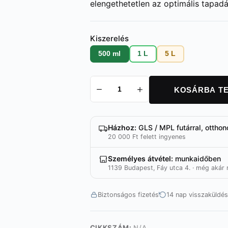
elengethetetlen az optimális tapad
Kiszerelés
500 ml
1 L
5 L
KOSÁRBA T
Leather
Cleaner
mennyiség
Házhoz:
GLS / MPL futárral, otthon
20 000 Ft felett ingyenes
Személyes átvétel:
munkaidőben
1139 Budapest, Fáy utca 4. · még akár 
Biztonságos fizetés
14 nap visszaküldés
CIKKSZÁM:
N/A