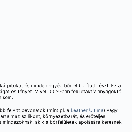
tókárpitokat és minden egyéb bőrrel borított részt. Ez a
ágát és fényét. Mivel 100%-ban felületaktív anyagoktól
n sem.
bb felvitt bevonatok (mint pl. a
Leather Ultima
) vagy
rtalmaz szilikont, környezetbarát, és erőteljes
ás mindazoknak, akik a bőrfelületek ápolására keresnek