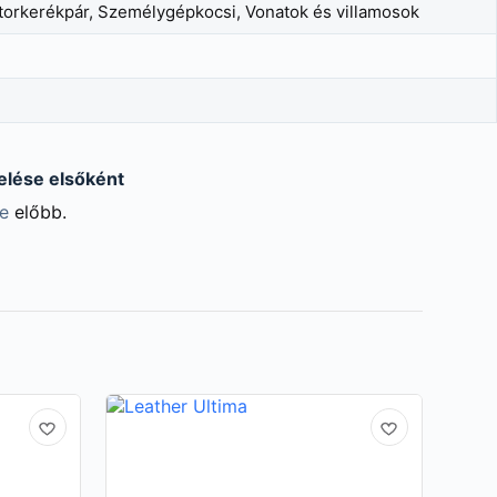
Motorkerékpár, Személygépkocsi, Vonatok és villamosok
elése elsőként
be
előbb.