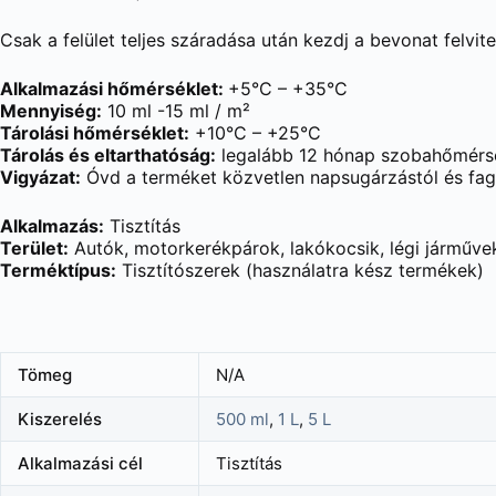
Csak a felület teljes száradása után kezdj a bevonat felvite
Alkalmazási hőmérséklet:
+5°C – +35°C
Mennyiség:
10 ml -15 ml / m²
Tárolási hőmérséklet:
+10°C – +25°C
Tárolás és eltarthatóság:
legalább 12 hónap szobahőmérsék
Vigyázat:
Óvd a terméket közvetlen napsugárzástól és fag
Alkalmazás:
Tisztítás
Terület:
Autók, motorkerékpárok, lakókocsik, légi járművek
Terméktípus:
Tisztítószerek (használatra kész termékek)
Tömeg
N/A
Kiszerelés
500 ml
,
1 L
,
5 L
Alkalmazási cél
Tisztítás