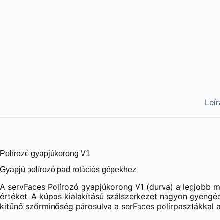
Leír
Polírozó gyapjúkorong V1
Gyapjú polírozó pad rotációs gépekhez
A servFaces Polírozó gyapjúkorong V1 (durva) a legjobb m
értéket. A kúpos kialakítású szálszerkezet nagyon gyengéd
kitűnő szőrminőség párosulva a serFaces polírpasztákkal a 