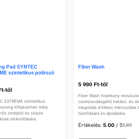
ing Pad SYNTEC
Fiber Wash
E szintetikus polírozó
5 990
Ft
-tól
Ft
-tól
Fiber Wash folyékony mosószer
C EXTREME szintetikus
csomósodásgátló hatású, és ide
 korong kifejezetten mély
megoldás értékes mikroszálas
erős oxidáció és súlyos
tisztítására és ápolására.
ések eltávolítására.
Értékelés:
5.00
/ 5
5,0/5
Ennek