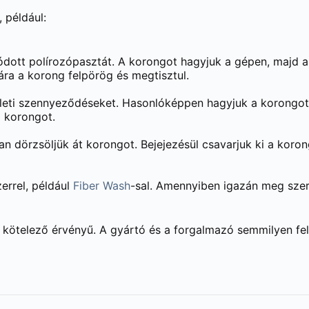
 például:
ódott polírozópasztát. A korongot hagyjuk a gépen, majd a
ára a korong felpörög és megtisztul.
lületi szennyeződéseket. Hasonlóképpen hagyjuk a korongot
 korongot.
san dörzsöljük át korongot. Bejejezésül csavarjuk ki a koro
errel, például
Fiber Wash
-sal. Amennyiben igazán meg sze
 kötelező érvényű. A gyártó és a forgalmazó semmilyen fele