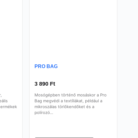
PRO BAG
3 890
Ft
,
Mosógépben történő mosáskor a Pro
ális
Bag megvédi a textíliákat, például a
 termékek
mikroszálas törlőkendőket és a
polírozó…