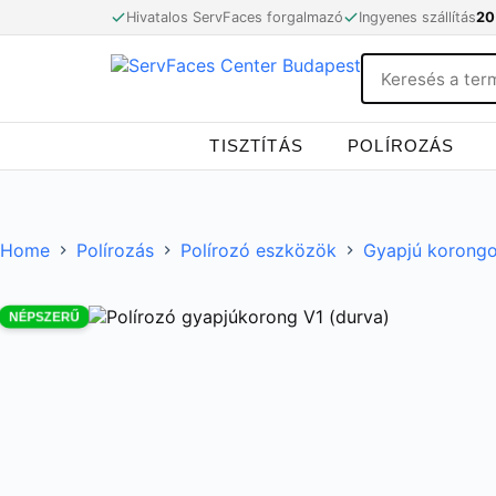
Skip
Hivatalos ServFaces forgalmazó
Ingyenes szállítás
20
to
content
TISZTÍTÁS
POLÍROZÁS
Home
Polírozás
Polírozó eszközök
Gyapjú korong
NÉPSZERŰ