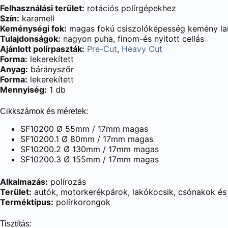
Felhasználási terület:
rotációs polírgépekhez
Szín:
karamell
Keménységi fok:
magas fokú csiszolóképesség kemény l
Tulajdonságok:
nagyon puha, finom-és nyitott cellás
Ajánlott polírpaszták:
Pre-Cut
,
Heavy Cut
Forma:
lekerekített
Anyag:
bárányszőr
Forma:
lekerekített
Mennyiség:
1 db
Cikkszámok és méretek:
SF10200 Ø 55mm / 17mm magas
SF10200.1 Ø 80mm / 17mm magas
SF10200.2 Ø 130mm / 17mm magas
SF10200.3 Ø 155mm / 17mm magas
Alkalmazás:
polírozás
Terület:
autók, motorkerékpárok, lakókocsik, csónakok és j
Terméktípus:
polírkorongok
Tisztítás: