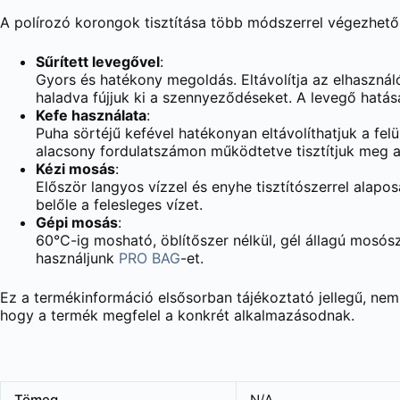
A polírozó korongok tisztítása több módszerrel végezhető,
Sűrített levegővel
:
Gyors és hatékony megoldás. Eltávolítja az elhasznál
haladva fújjuk ki a szennyeződéseket. A levegő hatás
Kefe használata
:
Puha sörtéjű kefével hatékonyan eltávolíthatjuk a fe
alacsony fordulatszámon működtetve tisztítjuk meg a
Kézi mosás
:
Először langyos vízzel és enyhe tisztítószerrel alapo
belőle a felesleges vízet.
Gépi mosás
:
60°C-ig mosható, öblítőszer nélkül, gél állagú mosósz
használjunk
PRO BAG
-et.
Ez a termékinformáció elsősorban tájékoztató jellegű, nem
hogy a termék megfelel a konkrét alkalmazásodnak.
Tömeg
N/A