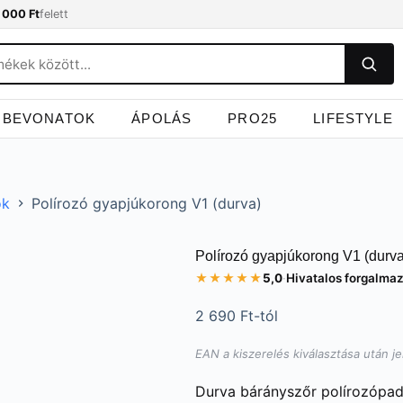
 000 Ft
felett
BEVONATOK
ÁPOLÁS
PRO25
LIFESTYLE
ok
Polírozó gyapjúkorong V1 (durva)
Polírozó gyapjúkorong V1 (durva
★★★★★
5,0
·
Hivatalos forgalma
2 690
Ft
-tól
EAN a kiszerelés kiválasztása után j
Durva bárányszőr polírozópa