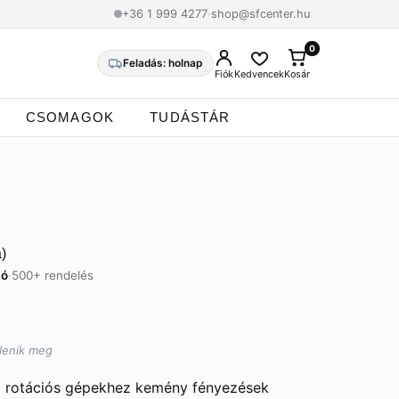
+36 1 999 4277
·
shop@sfcenter.hu
0
0
Feladás: holnap
Fiók
Kedvencek
Kosár
CSOMAGOK
TUDÁSTÁR
)
zó
·
500+ rendelés
elenik meg
d rotációs gépekhez kemény fényezések