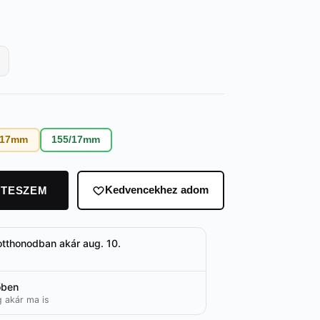
/17mm
155/17mm
 TESZEM
Kedvencekhez adom
otthonodban akár aug. 10.
őben
g akár ma is