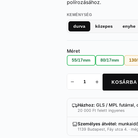
polírozásához.
KEMÉNYSÉG
durva
közepes
enyhe
Méret
55/17mm
80/17mm
130
KOSÁRBA
Polírozó
gyapjúkorong
V1
(durva)
Házhoz:
GLS / MPL futárral, 
mennyiség
20 000 Ft felett ingyenes
Személyes átvétel:
munkaid
1139 Budapest, Fáy utca 4. · mé