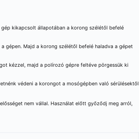
 gép kikapcsolt állapotában a korong szélétől befelé
 a gépen. Majd a korong szélétől befelé haladva a gépet
ngot kézzel, majd a polírozó gépre feltéve pörgessük ki
retnénk védeni a korongot a mosógépben való sérülésektől
lősséget nem vállal. Használat előtt győződj meg arról,