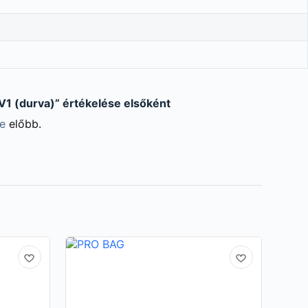
V1 (durva)” értékelése elsőként
be
előbb.