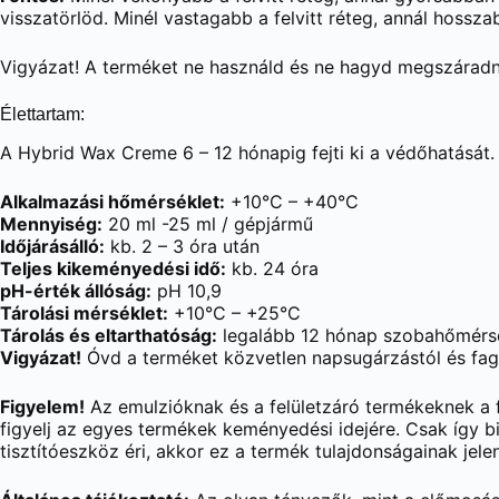
visszatörlöd. Minél vastagabb a felvitt réteg, annál hosszab
Vigyázat! A terméket ne használd és ne hagyd megszáradn
Élettartam:
A Hybrid Wax Creme 6 – 12 hónapig fejti ki a védőhatását.
Alkalmazási hőmérséklet:
+10°C – +40°C
Mennyiség:
20 ml -25 ml / gépjármű
Időjárásálló:
kb. 2 – 3 óra után
Teljes kikeményedési idő:
kb. 24 óra
pH-érték állóság:
pH 10,9
Tárolási mérséklet:
+10°C – +25°C
Tárolás és eltarthatóság:
legalább 12 hónap szobahőmérsék
Vigyázat!
Óvd a terméket közvetlen napsugárzástól és fag
Figyelem!
Az emulzióknak és a felületzáró termékeknek a f
figyelj az egyes termékek keményedési idejére. Csak így bi
tisztítóeszköz éri, akkor ez a termék tulajdonságainak jel