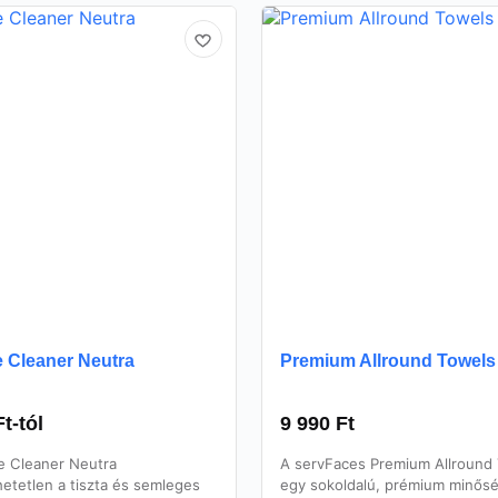
e Cleaner Neutra
Premium Allround Towels
Ft
-tól
9 990
Ft
e Cleaner Neutra
A servFaces Premium Allround
etetlen a tiszta és semleges
egy sokoldalú, prémium minős