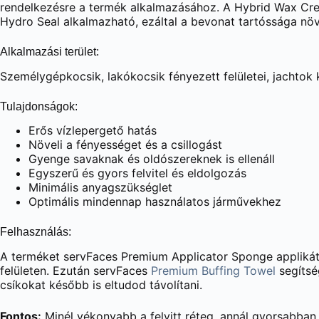
rendelkezésre a termék alkalmazásához. A Hybrid Wax Cre
Hydro Seal alkalmazható, ezáltal a bevonat tartóssága növ
Alkalmazási terület:
Személygépkocsik, lakókocsik fényezett felületei, jachtok k
Tulajdonságok:
Erős vízlepergető hatás
Növeli a fényességet és a csillogást
Gyenge savaknak és oldószereknek is ellenáll
Egyszerű és gyors felvitel és eldolgozás
Minimális anyagszükséglet
Optimális mindennap használatos járművekhez
Felhasználás:
A terméket servFaces Premium Applicator Sponge applikátor
felületen. Ezután servFaces
Premium Buffing Towel
segítsé
csíkokat később is eltudod távolítani.
Fontos:
Minél vékonyabb a felvitt réteg, annál gyorsabban 