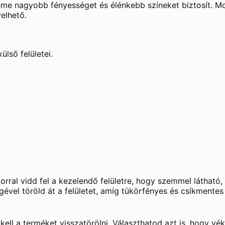
me nagyobb fényességet és élénkebb színeket biztosít. M
elhető.
ülső felületei.
ral vidd fel a kezelendő felületre, hogy szemmel látható,
gével töröld át a felületet, amíg tükörfényes és csíkment
kell a terméket visszatörölni. Választhatod azt is, hogy vé