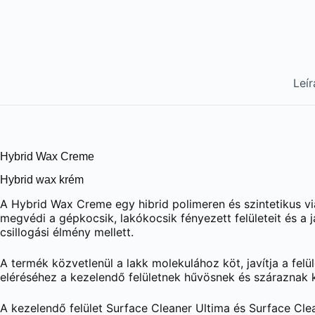
Leír
Hybrid Wax Creme
Hybrid wax krém
A Hybrid Wax Creme egy hibrid polimeren és szintetikus via
megvédi a gépkocsik, lakókocsik fényezett felületeit és a j
csillogási élmény mellett.
A termék közvetlenül a lakk molekulához köt, javítja a fe
eléréséhez a kezelendő felületnek hűvösnek és száraznak ke
A kezelendő felület Surface Cleaner Ultima és Surface Clea