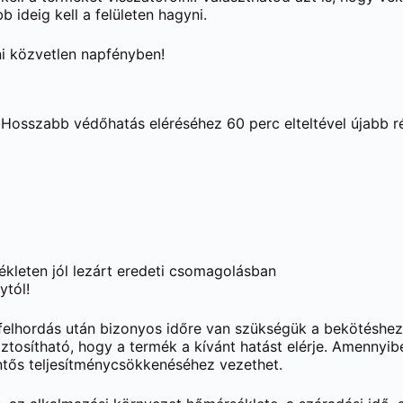
b ideig kell a felületen hagyni.
i közvetlen napfényben!
 Hosszabb védőhatás eléréséhez 60 perc elteltével újabb ré
leten jól lezárt eredeti csomagolásban
ytól!
elhordás után bizonyos időre van szükségük a bekötéshez é
ztosítható, hogy a termék a kívánt hatást elérje. Amennyibe
entős teljesítménycsökkenéséhez vezethet.