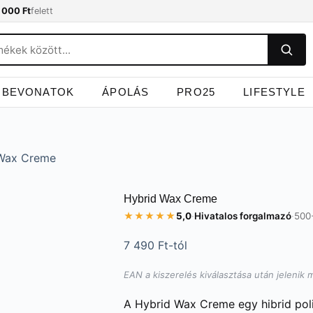
 000 Ft
felett
BEVONATOK
ÁPOLÁS
PRO25
LIFESTYLE
Wax Creme
Hybrid Wax Creme
★★★★★
5,0
·
Hivatalos forgalmazó
·
500
7 490
Ft
-tól
EAN a kiszerelés kiválasztása után jelenik 
A Hybrid Wax Creme egy hibrid poli