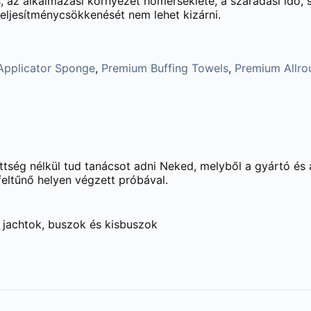
 az alkalmazási környezet hőmérséklete, a száradási idő, 
eljesítménycsökkenését nem lehet kizárni.
Applicator Sponge
,
Premium Buffing Towels
,
Premium Allro
ettség nélkül tud tanácsot adni Neked, melyből a gyártó és
feltűnő helyen végzett próbával.
 jachtok, buszok és kisbuszok