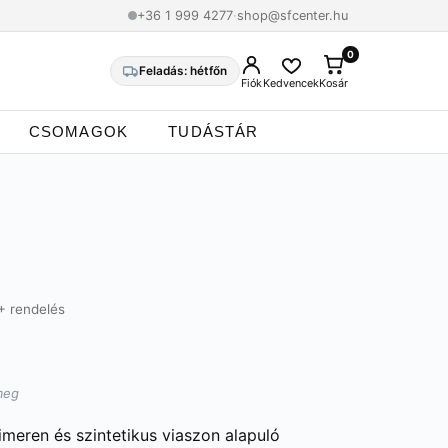
+36 1 999 4277
·
shop@sfcenter.hu
0
0
Feladás: hétfőn
Fiók
Kedvencek
Kosár
CSOMAGOK
TUDÁSTÁR
+ rendelés
meg
meren és szintetikus viaszon alapuló