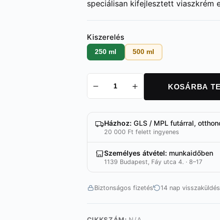
speciálisan kifejlesztett viaszkrém 
Kiszerelés
250 ml
500 ml
KOSÁRBA T
Hybrid
Wax
Creme
mennyiség
Házhoz:
GLS / MPL futárral, otthon
20 000 Ft felett ingyenes
Személyes átvétel:
munkaidőben
1139 Budapest, Fáy utca 4. · 8–17
Biztonságos fizetés
14 nap visszaküldés
CIKKSZÁM:
N/A