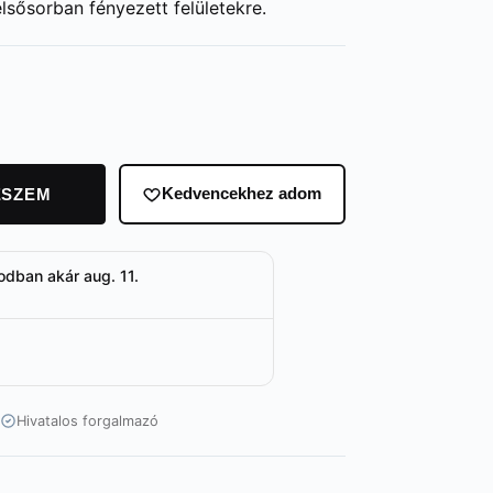
elsősorban fényezett felületekre.
ESZEM
Kedvencekhez adom
odban akár aug. 11.
Hivatalos forgalmazó