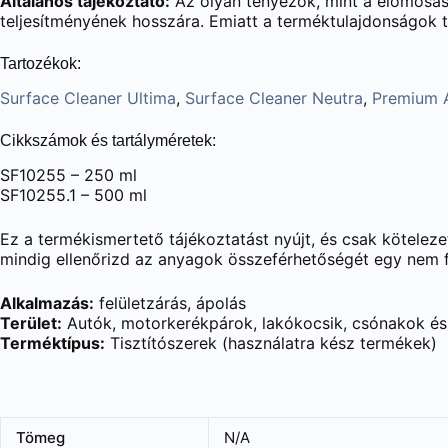
Általános tájékoztató:
Az olyan tényezők, mint a előmosás,
teljesítményének hosszára. Emiatt a terméktulajdonságok t
Tartozékok:
Surface Cleaner Ultima
,
Surface Cleaner Neutra
,
Premium 
Cikkszámok és tartályméretek:
SF10255 – 250 ml
SF10255.1 – 500 ml
Ez a termékismertető tájékoztatást nyújt, és csak kötelez
mindig elle­nőrizd az anyagok összefér­hetőségét egy nem 
Alkalmazás:
felületzárás, ápolás
Terület:
Autók, motorkerékpárok, lakókocsik, csónakok és
Terméktípus:
Tisztítószerek (használatra kész termékek)
Tömeg
N/A