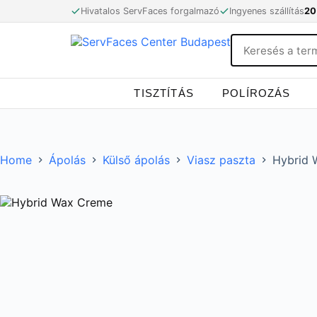
Skip
Hivatalos ServFaces forgalmazó
Ingyenes szállítás
20
to
content
TISZTÍTÁS
POLÍROZÁS
Home
Ápolás
Külső ápolás
Viasz paszta
Hybrid 