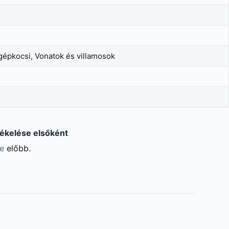
gépkocsi, Vonatok és villamosok
ékelése elsőként
be
előbb.