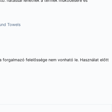
stb. hatással lehetnek a termék működésére és
und Towels
 a forgalmazó felelőssége nem vonható le. Használat előtt