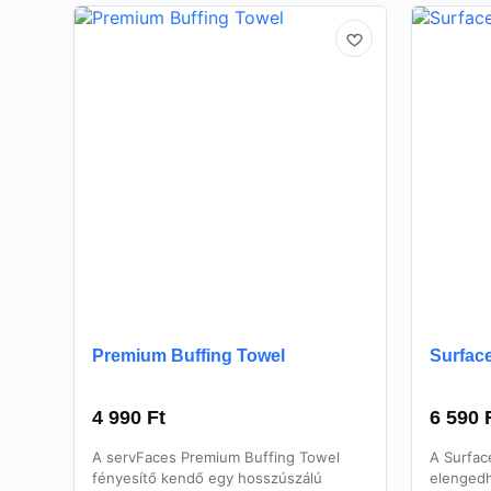
Premium Buffing Towel
Surfac
4 990
Ft
6 590
A servFaces Premium Buffing Towel
A Surfac
fényesítő kendő egy hosszúszálú
elengedh