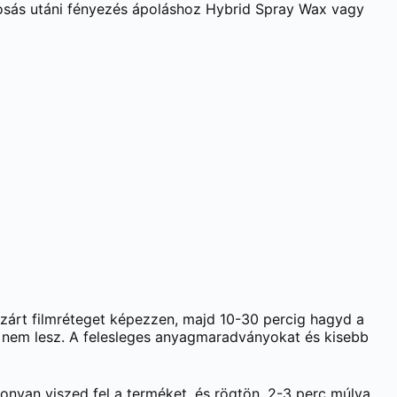
osás utáni fényezés ápoláshoz Hybrid Spray Wax vagy
 zárt filmréteget képezzen, majd 10-30 percig hagyd a
es nem lesz. A felesleges anyagmaradványokat és kisebb
konyan viszed fel a terméket, és rögtön, 2-3 perc múlva