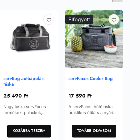
Elfogyott
servBag autóápolási
servFaces Cooler Bag
táska
25 490
Ft
17 590
Ft
Nagy táska servFaces
A servFaces hűtőtáska
termékek, palackok,
praktikus útitárs a nyári
mikroszálas törlőkendők
időszakban.
és kiegészítők tárolására
és szállítására.
KOSÁRBA TESZEM
TOVÁBB OLVASOM