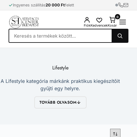
Skip
Ingyenes szállítás
20 000 Ft
felett
to
content
0
0
Fiók
Kedvencek
Kosár
Lifestyle
A Lifestyle kategória márkánk praktikus kiegészítőit
gyűjti egy helyre.
TOVÁBB OLVASOM