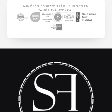
MINŐSÉG ÉS BIZTONSÁG, FÜGGETLEN
TANÚSÍTVÁNYOKKAL